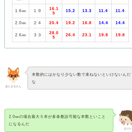
16.1
1.6㎜
１９
15.2
13.3
11.4
11.4
5
2.0㎜
２４
20.4
19.2
16.8
14.4
14.4
28.0
2.6㎜
３３
26.4
23.1
19.8
19.8
5
本数的にはかなり少ない数で束ねないといけないんだ
な
あにまるさん
2.0㎜の場合最大５本が多条敷設可能な本数といこと
になるんだ
はりた