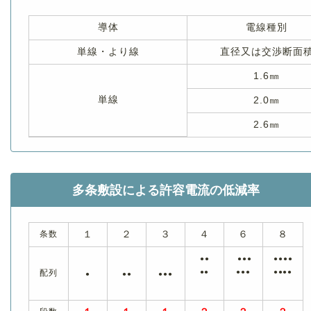
導体
電線種別
単線・より線
直径又は交渉断面
1.6㎜
単線
2.0㎜
2.6㎜
多条敷設による許容電流の低減率
条数
１
２
３
４
６
８
●●
●●●
●●●●
配列
●●
●●●
●●●●
●
●●
●●●