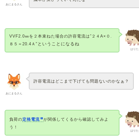
あにまるさん
VVF2.0㎜を２本束ねた場合の許容電流は”２４A×０.
”ということになるね
８５＝20.4Ａ
はりた
許容電流はどこまで下げても問題ないのかなぁ？
あにまるさん
負荷の
定格電流
が関係してくるから確認してみよ
う！
はりた