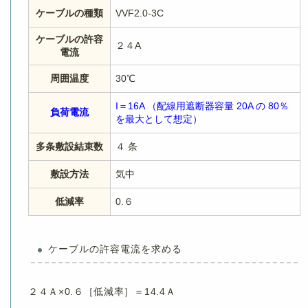
ケーブルの種類
VVF2.0-3C
ケーブルの許容
２４A
電流
周囲温度
30℃
I＝16A （配線用遮断器容量 20A の 80％
負荷電流
を最大として想定）
多条敷設結束数
４ 条
敷設方法
気中
低減率
0.６
ケーブルの許容電流を求める
２４Ａ×0.６［低減率］＝14.4Ａ