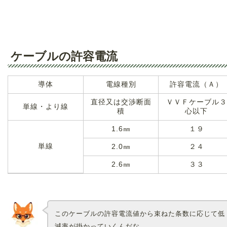
ケーブルの許容電流
導体
電線種別
許容電流（Ａ）
直径又は交渉断面
ＶＶＦケーブル３
単線・より線
積
心以下
1.6㎜
１９
単線
2.0㎜
２４
2.6㎜
３３
このケーブルの許容電流値から束ねた条数に応じて低
減率が掛かっていくんだな