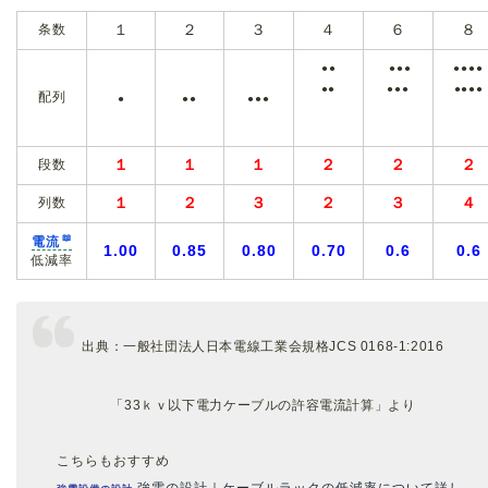
条数
１
２
３
４
６
８
●●
●●●
●●●●
●●
●●●
●●●●
配列
●
●●
●●●
段数
１
１
１
２
２
２
列数
１
２
３
２
３
４
電流
1.00
0.85
0.80
0.70
0.6
0.6
低減率
出典：一般社団法人日本電線工業会規格JCS 0168-1:2016
「33ｋｖ以下電力ケーブルの許容電流計算」より
こちらもおすすめ
強電の設計｜ケーブルラックの低減率について詳し