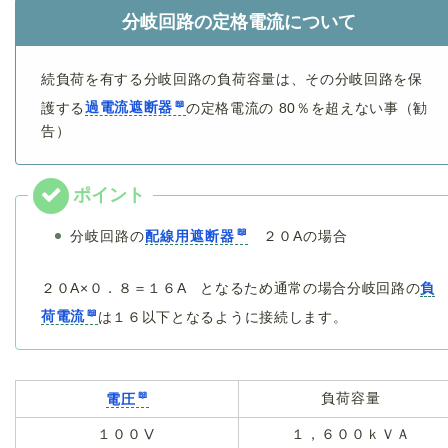
分岐回路の定格電流について
続負荷を有する分岐回路の負荷容量は、その分岐回路を保
護する
過電流遮断器
の定格電流の 80％を超えない事（勧
告）
分岐回路の
配線用遮断器
２０Aの場合
２０A×０．８＝１６A となるため通常の場合分岐回路の
負
荷電流
は１６以下となるように接続します。
負荷容量
電圧
１００Ⅴ
１，６００ｋＶＡ