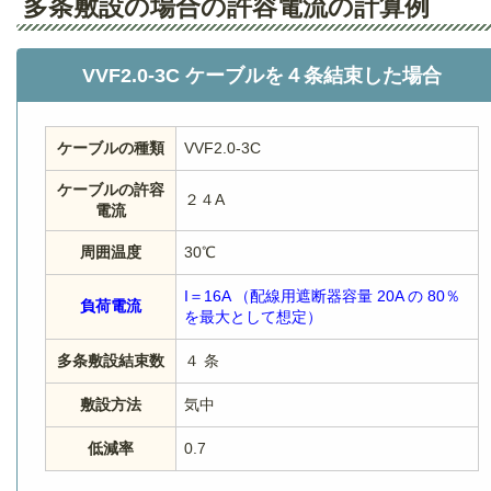
多条敷設の場合の許容電流の計算例
VVF2.0-3C ケーブルを４条結束した場合
ケーブルの種類
VVF2.0-3C
ケーブルの許容
２４A
電流
周囲温度
30℃
I＝16A （配線用遮断器容量 20A の 80％
負荷電流
を最大として想定）
多条敷設結束数
４ 条
敷設方法
気中
低減率
0.7