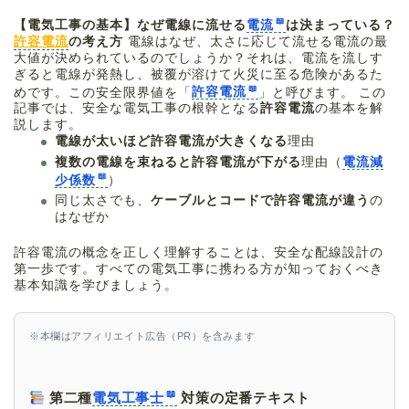
【電気工事の基本】なぜ電線に流せる
電流
は決まっている？
許容電流
の考え方
電線はなぜ、太さに応じて流せる電流の最
大値が決められているのでしょうか？それは、電流を流しす
ぎると電線が発熱し、被覆が溶けて火災に至る危険があるた
めです。この安全限界値を「
許容電流
」と呼びます。 この
記事では、安全な電気工事の根幹となる
許容電流
の基本を解
説します。
電線が太いほど許容電流が大きくなる
理由
複数の電線を束ねると許容電流が下がる
理由（
電流減
少係数
）
同じ太さでも、
ケーブルとコードで許容電流が違う
の
はなぜか
許容電流の概念を正しく理解することは、安全な配線設計の
第一歩です。すべての電気工事に携わる方が知っておくべき
基本知識を学びましょう。
※本欄はアフィリエイト広告（PR）を含みます
第二種
電気工事士
対策の定番テキスト