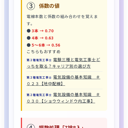
③
係数の値
電線本数と係数の組み合わせを覚えま
す。
●
3本 → 0.70
●
4本 → 0.63
●
5〜6本 → 0.56
こちらもおすすめ
電験三種と電気工事士ど
第２種電気工事士
っちを取る？キャリア別の選び方
電気設備の基本知識 ＃
第２種電気工事士
０２３【地中配線】
電気設備の基本知識 ＃
第２種電気工事士
０３０【ショウウィンドウ内工事】
④
端数処理「7捨8入」