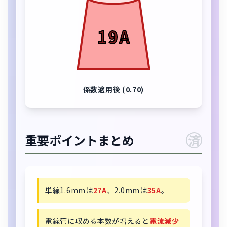
19A
係数適用後 (0.70)
重要ポイントまとめ
済
単線1.6mmは
27A
、2.0mmは
35A
。
電線管に収める本数が増えると
電流減少