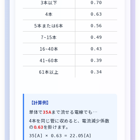
3本以下
0.70
4本
0.63
5本または6本
0.56
7~15本
0.49
16~40本
0.43
41~60本
0.39
61本以上
0.34
【計算例】
単体で
35A
まで流せる電線でも…
4本を同じ管に収めると、電流減少係数
の
0.63
を掛けます。
35[A] × 0.63 = 22.05[A]