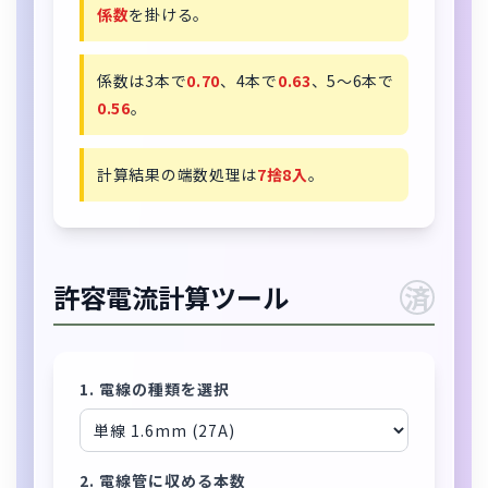
係数
を掛ける。
係数は3本で
0.70
、4本で
0.63
、5〜6本で
0.56
。
計算結果の端数処理は
7捨8入
。
許容電流計算ツール
済
1. 電線の種類を選択
2. 電線管に収める本数