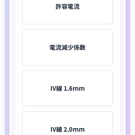
電線に安全に流し続けられる電流の最大
許容電流
値。
電線を束ねた際の放熱の悪化を考慮し、許
電流減少係数
容電流を調整するための係数。
IV線 1.6mm
27A
基本の許容電流は
IV線 2.0mm
35A
基本の許容電流は