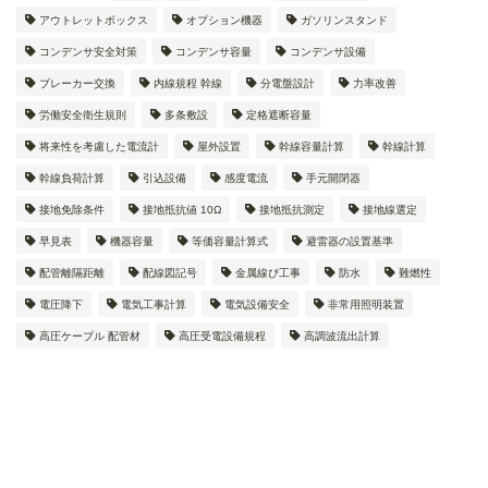
アウトレットボックス
オプション機器
ガソリンスタンド
コンデンサ安全対策
コンデンサ容量
コンデンサ設備
ブレーカー交換
内線規程 幹線
分電盤設計
力率改善
労働安全衛生規則
多条敷設
定格遮断容量
将来性を考慮した電流計
屋外設置
幹線容量計算
幹線計算
幹線負荷計算
引込設備
感度電流
手元開閉器
接地免除条件
接地抵抗値 10Ω
接地抵抗測定
接地線選定
早見表
機器容量
等価容量計算式
避雷器の設置基準
配管離隔距離
配線図記号
金属線ぴ工事
防水
難燃性
電圧降下
電気工事計算
電気設備安全
非常用照明装置
高圧ケーブル 配管材
高圧受電設備規程
高調波流出計算