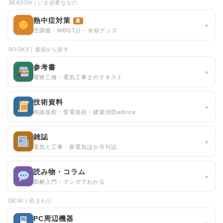
SEASON｜いま必要なもの
熱中症対策
夏
▸
空調服・WBGT計・冷却グッズ
BOOKS｜書籍から探す
参考書
▸
電験三種・電気工事士のテキスト
技術資料
▸
内線規程・受電規程・建築消防advice
雑誌
▸
電気と工事・新電気ほか月刊誌
読み物・コラム
▸
図解入門・マンガでわかる
DESK｜机まわり
PC周辺機器
🖥