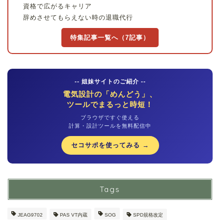
資格で広がるキャリア
辞めさせてもらえない時の退職代行
特集記事一覧へ（7記事）
-- 姐妹サイトのご紹介 --
電気設計の「めんどう」、
ツールでまるっと時短！
ブラウザですぐ使える
計算・設計ツールを無料配信中
セコサポを使ってみる →
Tags
JEAG9702
PAS VT内蔵
SOG
SPD規格改定