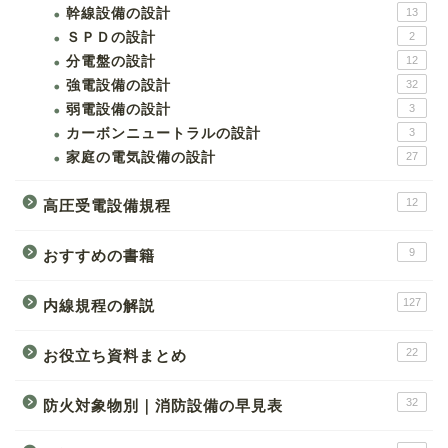
幹線設備の設計
13
ＳＰＤの設計
2
分電盤の設計
12
強電設備の設計
32
弱電設備の設計
3
カーボンニュートラルの設計
3
家庭の電気設備の設計
27
12
高圧受電設備規程
9
おすすめの書籍
127
内線規程の解説
22
お役立ち資料まとめ
32
防火対象物別｜消防設備の早見表