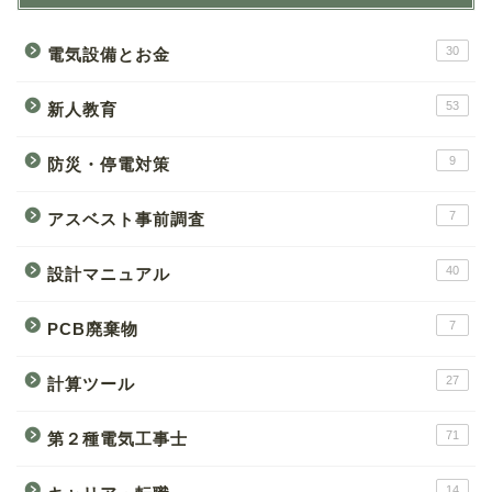
30
電気設備とお金
53
新人教育
9
防災・停電対策
7
アスベスト事前調査
40
設計マニュアル
7
PCB廃棄物
27
計算ツール
71
第２種電気工事士
14