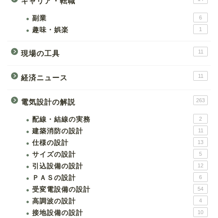
キャリア・転職
副業
6
趣味・娯楽
1
11
現場の工具
11
経済ニュース
263
電気設計の解説
配線・結線の実務
2
建築消防の設計
11
仕様の設計
13
サイズの設計
5
引込設備の設計
12
ＰＡＳの設計
6
受変電設備の設計
54
高調波の設計
4
接地設備の設計
10