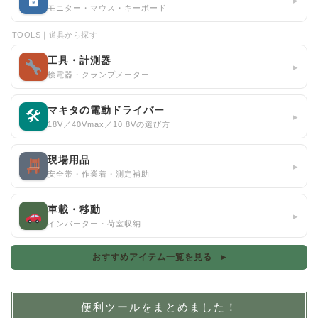
▸
モニター・マウス・キーボード
TOOLS｜道具から探す
工具・計測器
▸
検電器・クランプメーター
マキタの電動ドライバー
🛠
▸
18V／40Vmax／10.8Vの選び方
現場用品
▸
安全帯・作業着・測定補助
車載・移動
▸
インバーター・荷室収納
おすすめアイテム一覧を見る ▸
便利ツールをまとめました！