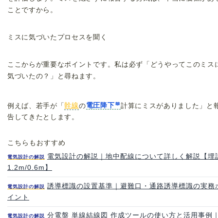
ことですから。
ミスに気づいたプロセスを聞く
ここからが重要なポイントです。私は必ず「どうやってこのミス
気づいたの？」と尋ねます。
例えば、若手が「
幹線
の
電圧降下
計算にミスがありました」と
告してきたとします。
こちらもおすすめ
電気設計の解説｜地中配線について詳しく解説【埋
電気設計の解説
1.2m/0.6m】
誘導標識の設置基準｜避難口・通路誘導標識の実務
電気設計の解説
イント
分電盤 単線結線図 作成ツールの使い方と活用事例
電気設計の解説