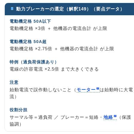
動力ブレーカーの選定（解釈149）（要点データ）
電動機定格 50A以下
電動機定格 ×3倍 ＋ 他機器の電流合計 が上限
電動機定格 50A超
電動機定格 ×2.75倍 ＋ 他機器の電流合計 が上限
特例（過負荷保護あり）
電線の許容電流 ×2.5倍 まで大きくできる
注意
始動電流で誤作動しないこと（
モーター
は始動時に大電
流）
役割分担
サーマル等＝過負荷 ／ ブレーカー＝短絡・
地絡
（保護
協調）