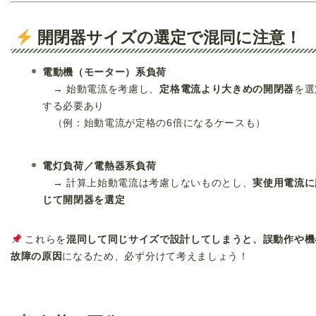
開閉器サイズの選定で混同に注意！
電動機（モーター）系負荷
→ 始動電流を考慮し、
定格電流より大きめの開閉器
を選
する必要あり
（例：始動電流が定格の6倍になるケースも）
電灯負荷／電熱器系負荷
→ 計算上始動電流は考慮しないものとし、
実使用電流に
じて開閉器を選定
これらを
混同して同じサイズで設計してしまうと、誤動作や機
故障の原因
になるため、必ず分けて考えましょう！