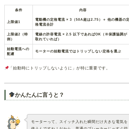
条件
内容
電動機の定格電流 × 3（50A超は2.75）＋ 他の機器の
上限値1
格電流合計
上限値2（特
電線の許容電流 × 2.5 以下であればOK（※保護協調が
例）
取れていれば）
始動電流への
モーターの始動電流ではトリップしない定格を選ぶ
配慮
「始動時にトリップしないように」が特に重要です。
かんたんに言うと？
モーターって、スイッチ入れた瞬間だけ大きな電気を
使うんですね！だから、普通のブレーカーじゃすぐ切