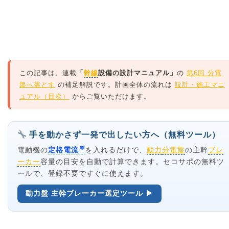
この記事は、連載
「
幹線
設備の設計マニュアル」
の
第6回 分電
盤へ落とす
の補足解説です。計画全体の流れは
設計・施工マニ
ュアル（目次）
からご覧いただけます。
手を動かさず一発で出したい方へ（無料ツール）
電動機の
定格電流
を入れるだけで、
動力
分電盤
の主幹
ブレ
ーカー
容量の目安を自動で計算できます。セコサポの無料ツ
ールで、登録不要ですぐに使えます。
動力盤 主幹ブレーカー選定ツール ▶