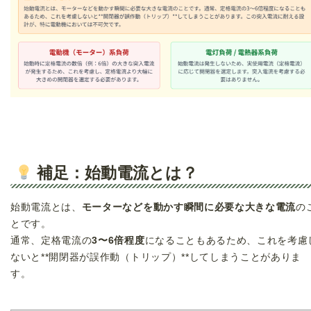
補足：始動電流とは？
始動電流とは、
モーターなどを動かす瞬間に必要な大きな電流
の
とです。
通常、定格電流の
3〜6倍程度
になることもあるため、これを考慮
ないと**開閉器が誤作動（トリップ）**してしまうことがありま
す。