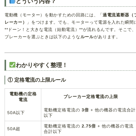
どういう内容？
電動機（モーター）を動かすための回路には、「
過電流遮断器（
レーカー）
」をつけます。でも、モーターって電源を入れた瞬間
**ドーン！と大きな電流（始動電流）**が流れるんです。そこで
ブレーカーを選ぶときは以下のような
ルール
があります。
わかりやすく整理！
① 定格電流の上限ルール
電動機の定格
ブレーカー定格電流の上限
電流
電動機定格電流の
3倍
+ 他の機器の電流合計
50A以下
以下
電動機定格電流の
2.75倍
+ 他の機器の電流
50A超
合計以下