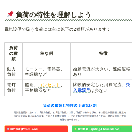
負荷の特性を理解しよう
電気設備で扱う負荷には主に以下の2種類があります：
負荷
の種
主な例
特徴
類
動力
モーター、電熱器、
始動電流が大きい、連続運転
負荷
空調機など
あり
比較的安定した消費電流、
突
電灯
照明、
コンセント
、
負荷
事務機器など
入電流
は少ない