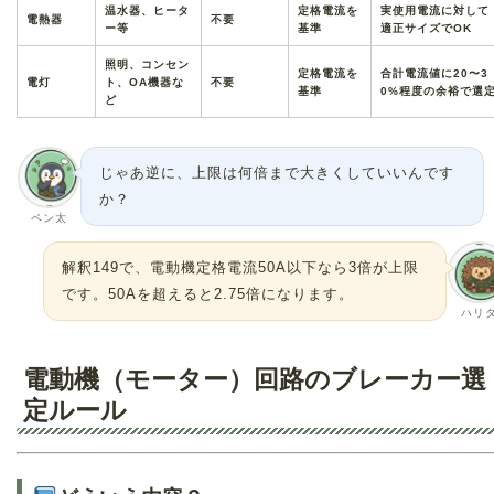
温水器、ヒータ
定格電流を
実使用電流に対して
電熱器
不要
ー等
基準
適正サイズでOK
照明、コンセン
定格電流を
合計電流値に20〜3
電灯
ト、OA機器な
不要
基準
0%程度の余裕で選
ど
じゃあ逆に、上限は何倍まで大きくしていいんです
か？
ペン太
解釈149で、電動機定格電流50A以下なら3倍が上限
です。50Aを超えると2.75倍になります。
ハリ
電動機（モーター）回路のブレーカー選
定ルール