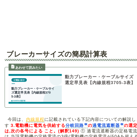
ブレーカーサイズの簡易計算表
動力ブレーカー・ケーブルサイズ
選定早見表【内線規程3705-3表】
今回は、
内線規程
に記載されている下記内容についての解説し
す
3.電動機に電気を供給する
分岐回路
の
過電流遮断器
の選
は,次の各号による
こと。(解釈149)
① 過電流遮断器の定格電
は,当該電動機の定格電流の3倍(電動機の定格電流が50Aを超え