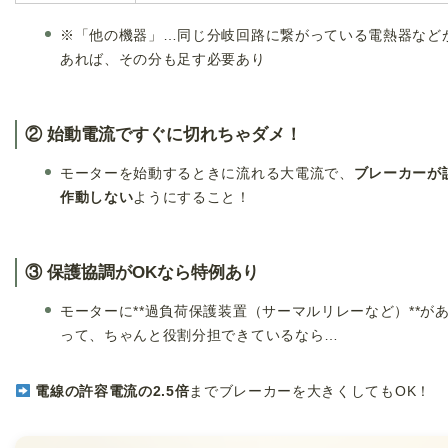
※「他の機器」…同じ分岐回路に繋がっている電熱器など
あれば、その分も足す必要あり
② 始動電流で
すぐに切れちゃダメ！
モーターを始動するときに流れる大電流で、
ブレーカーが
作動しない
ようにすること！
③ 保護協調がOKなら特例あり
モーターに**過負荷保護装置（サーマルリレーなど）**が
って、ちゃんと役割分担できているなら…
電線の許容電流の2.5倍
までブレーカーを大きくしてもOK！