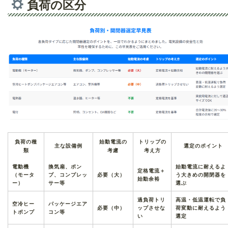
負荷の区分
負荷の種
始動電流の
トリップの
主な設備例
選定のポイント
類
考慮
考え方
電動機
換気扇、ポン
始動電流に耐えるよ
定格電流＋
（モータ
プ、コンプレッ
必要（大）
う大きめの開閉器を
始動余裕
ー）
サー等
選ぶ
過負荷トリ
高温・低温運転で負
空冷ヒー
パッケージエア
必要（中）
ップさせな
荷変動に耐えるよう
トポンプ
コン等
い
選定