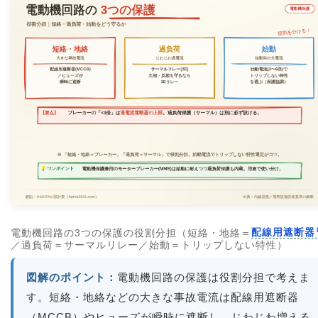
電動機回路の3つの保護の役割分担（短絡・地絡＝
配線用遮断器
／過負荷＝サーマルリレー／始動＝トリップしない特性）
図解のポイント：
電動機回路の保護は役割分担で考えま
す。短絡・地絡などの大きな事故電流は配線用遮断器
（MCCB）やヒューズが瞬時に遮断し、じわじわ増える