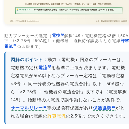
動力ブレーカーの選定（
電技
解釈149：電動機定格×3倍〔50
下〕/×2.75倍〔50A超〕＋他機器、過負荷保護ありなら電線
許
電流
×2.5倍まで）
図解のポイント：
動力（電動機）回路のブレーカーは、
電動機の定格
電流
を基準に上限が決まります。電動機
定格電流が50A以下ならブレーカー定格は「電動機定格
×3倍 ＋ 同一分岐の他機器の電流合計」以下、50A超な
ら「×2.75倍 ＋ 他機器の電流合計」以下です（電技解釈
149）。始動時の大電流で誤作動しないことが条件で、
サーマルリレー
等の過負荷保護があり
保護協調
がと
れる場合は電線の
許容電流
の2.5倍まで大きくできます。