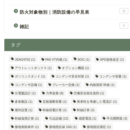
32
防火対象物別｜消防設備の早見表
9
雑記
タグ
JEAG9702
(1)
PAS VT内蔵
(1)
SOG
(1)
SPD規格改定
(1)
アウトレットボックス
(1)
オプション機器
(1)
ガソリンスタンド
(1)
コンデンサ安全対策
(1)
コンデンサ容量
(1)
コンデンサ設備
(1)
ブレーカー交換
(1)
内線規程 幹線
(1)
分電盤設計
(1)
力率改善
(8)
労働安全衛生規則
(1)
多条敷設
(1)
定格遮断容量
(1)
将来性を考慮した電流計
(1)
屋外設置
(1)
幹線容量計算
(1)
幹線計算
(2)
幹線負荷計算
(1)
引込設備
(12)
感度電流
(1)
手元開閉器
(3)
接地免除条件
(1)
接地抵抗値 10Ω
(1)
接地抵抗測定
(1)