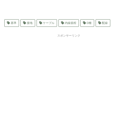
基準
接地
ケーブル
内線規程
D種
配線
スポンサーリンク