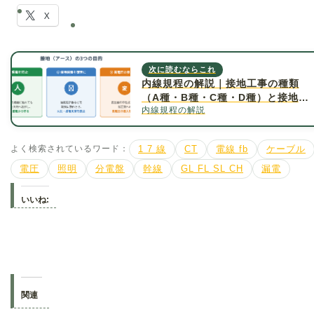
X
次に読むならこれ
内線規程の解説｜接地工事の種類
（A種・B種・C種・D種）と接地抵
内線規程の解説
抗値について詳しく解説
よく検索されているワード：
1 7 線
CT
電線 fb
ケーブル
電圧
照明
分電盤
幹線
GL FL SL CH
漏電
いいね:
関連