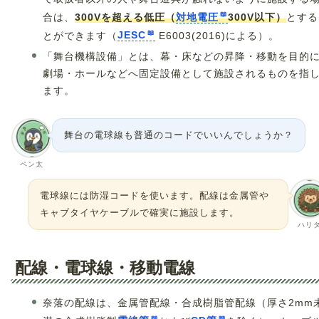
合は、
300Vを超える低圧（
対地電圧
300V以下）
とする
とができます（
JESC
E6003(2016)による）。
「舞台機構設備」とは、幕・床などの昇降・移動を目的
劇場・ホールなどへ固定設備として施設されるものを指
ます。
舞台の電球線も普通のコードでいいんでしょうか？
ペン太
電球線には防湿コードを使います。配線は金属管や
キャブタイヤケーブルで確実に施設します。
ハリ
配線・電球線・移動電線
奈落の配線は、金属管配線・合成樹脂管配線（厚さ2mm