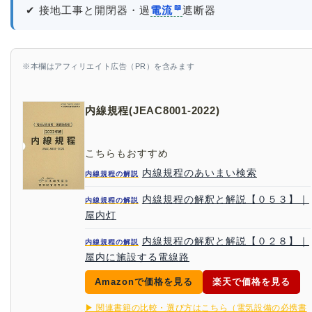
✔ 接地工事と開閉器・過
電流
遮断器
※本欄はアフィリエイト広告（PR）を含みます
内線規程(JEAC8001-2022)
こちらもおすすめ
内線規程のあいまい検索
内線規程の解説
内線規程の解釈と解説【０５３】｜
内線規程の解説
屋内灯
内線規程の解釈と解説【０２８】｜
内線規程の解説
屋内に施設する電線路
Amazonで価格を見る
楽天で価格を見る
▶ 関連書籍の比較・選び方はこちら（電気設備の必携書