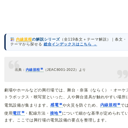
内線規程
の解説シリーズ
（全119条文＋テーマ解説）｜条文・
テーマから探せる
総合インデックスはこちら →
出典：
内線規程
（JEAC8001-2022）より
劇場やホールなどの興行場では、舞台・奈落（ならく）・オーケ
トラボックス・映写室といった、人や舞台道具が触れやすい場所
電気設備が集まります。
感電
や火災を防ぐため、
内線規程
で
使用
電圧
・配線方法・
接地
について細かな基準が定められて
ます。ここでは興行場の電気設備の要点を整理します。