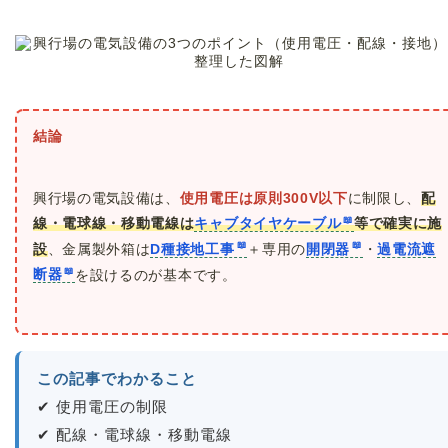
結論
興行場の電気設備は、
使用電圧は原則300V以下
に制限し、
配
線・電球線・移動電線は
キャブタイヤケーブル
等で確実に施
設
、金属製外箱は
D種接地工事
＋専用の
開閉器
・
過電流遮
断器
を設けるのが基本です。
この記事でわかること
✔ 使用電圧の制限
✔ 配線・電球線・移動電線