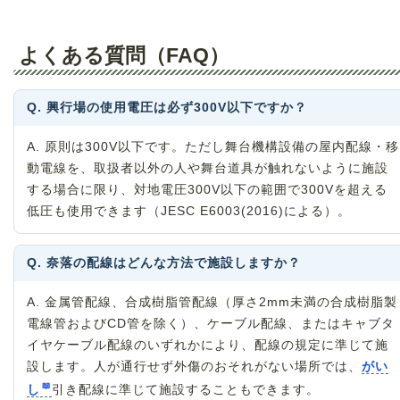
よくある質問（FAQ）
Q. 興行場の使用電圧は必ず300V以下ですか？
A. 原則は300V以下です。ただし舞台機構設備の屋内配線・移
動電線を、取扱者以外の人や舞台道具が触れないように施設
する場合に限り、対地電圧300V以下の範囲で300Vを超える
低圧も使用できます（JESC E6003(2016)による）。
Q. 奈落の配線はどんな方法で施設しますか？
A. 金属管配線、合成樹脂管配線（厚さ2mm未満の合成樹脂製
電線管およびCD管を除く）、ケーブル配線、またはキャブタ
イヤケーブル配線のいずれかにより、配線の規定に準じて施
設します。人が通行せず外傷のおそれがない場所では、
がい
し
引き配線に準じて施設することもできます。