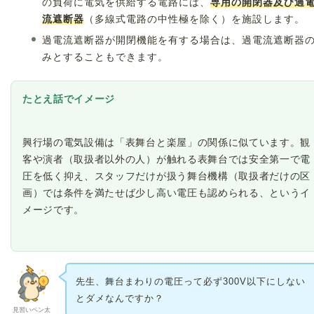
の負荷に電気を供給する電路には、
専用の開閉器及び過
流遮断器
（多線式電路の中性極を除く）を施設します。
過電流遮断器が開閉機能を有する場合は、過電流遮断器
みとすることもできます。
たとえ話でイメージ
興行場の電気設備は「表舞台と楽屋」の関係に似ています。観
客や演者（取扱者以外の人）が触れる表舞台では安全第一で電
圧を低く抑え、スタッフだけが扱う舞台機構（取扱者だけの区
画）では条件を満たせば少し高い電圧も認められる、というイ
メージです。
先生、舞台まわりの電圧って必ず300V以下にしない
とダメなんですか？
見習いペン太