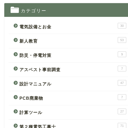
カテゴリー
30
電気設備とお金
53
新人教育
9
防災・停電対策
7
アスベスト事前調査
47
設計マニュアル
7
PCB廃棄物
27
計算ツール
71
第２種電気工事士