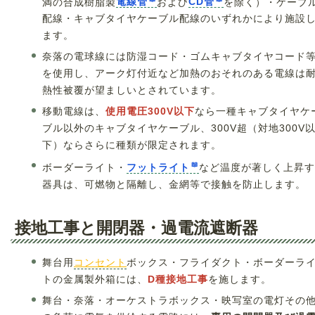
満の合成樹脂製
電線管
および
CD管
を除く）・ケーブ
配線・キャブタイヤケーブル配線のいずれかにより施設
ます。
奈落の電球線には防湿コード・ゴムキャブタイヤコード
を使用し、アーク灯付近など加熱のおそれのある電線は
熱性被覆が望ましいとされています。
移動電線は、
使用電圧300V以下
なら一種キャブタイヤケ
ブル以外のキャブタイヤケーブル、300V超（対地300V
下）ならさらに種類が限定されます。
ボーダーライト・
フットライト
など温度が著しく上昇す
器具は、可燃物と隔離し、金網等で接触を防止します。
接地工事と開閉器・過電流遮断器
舞台用
コンセント
ボックス・フライダクト・ボーダーラ
トの金属製外箱には、
D種接地工事
を施します。
舞台・奈落・オーケストラボックス・映写室の電灯その