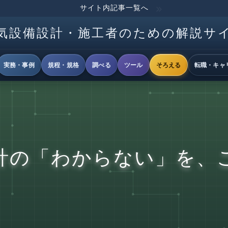
サイト内記事一覧へ
気設備設計・施工者のための解説サ
実務・事例
規程・規格
調べる
ツール
そろえる
転職・キャ
計の「わからない」を、