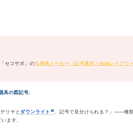
「セコサポ」の
凡例表メーカー（記号選択・自由レイアウト・P
器具の図記号
。
ンデリヤと
ダウンライト
、記号で見分けられる？」——種
ています。