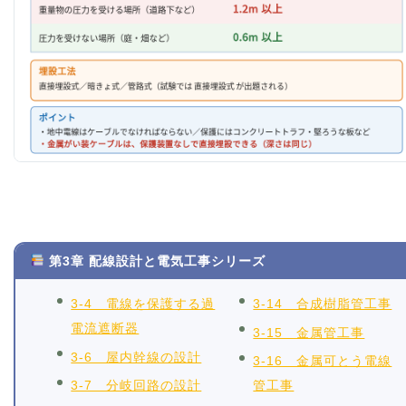
第3章 配線設計と電気工事シリーズ
3-4 電線を保護する過
3-14 合成樹脂管工事
電流遮断器
3-15 金属管工事
3-6 屋内幹線の設計
3-16 金属可とう電線
3-7 分岐回路の設計
管工事