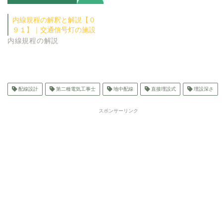
内線規程の解釈と解説【０
９１】｜交通信号灯の施設
内線規程の解説
配線設計
第二種電気工事士
地中配線
直接埋設式
埋設深さ
スポンサーリンク