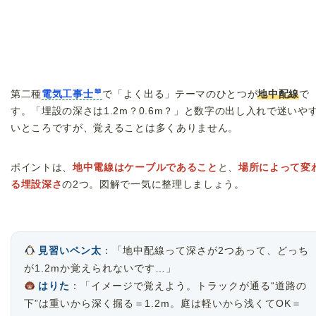
第二種
電気工事士
で「よく出る」テーマのひとつが
地中配線
で
す。「埋設の深さは1.2m？0.6m？」と数字の出し入れで迷いや
いところですが、覚えることは多くありません。
ポイントは、
地中電線はケーブルであること
と、
場所によって変
る埋設深さ
の2つ。図解で一気に整理しましょう。
見習いペン太
：「地中配線って深さが2つあって、どっち
が1.2mか覚えられないです…」
はりた
：「イメージで覚えよう。トラックが通る“道路の
下”は重いから深く掘る＝1.2m。庭は軽いから浅くてOK＝