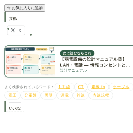
☆
お気に入りに追加
共有:
X
次に読むならこれ
【弱電設備の設計マニュアル③】
LAN・電話 ― 情報コンセントと
設計マニュアル
MDF／IDF
よく検索されているワード：
1 7 線
CT
電線 fb
ケーブル
電圧
分電盤
照明
漏電
幹線
内線規程
いいね: