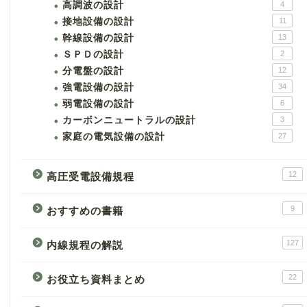
高調波の設計
4
接地設備の設計
11
幹線設備の設計
13
ＳＰＤの設計
2
分電盤の設計
12
強電設備の設計
34
弱電設備の設計
6
カーボンニュートラルの設計
3
家庭の電気設備の設計
27
12
高圧受電設備規程
9
おすすめの書籍
127
内線規程の解説
22
お役立ち資料まとめ