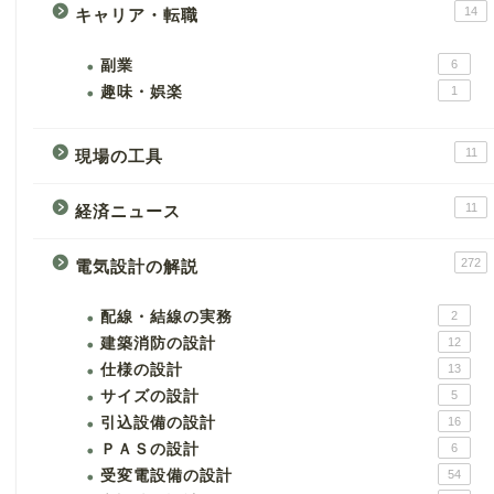
14
キャリア・転職
副業
6
趣味・娯楽
1
11
現場の工具
11
経済ニュース
272
電気設計の解説
配線・結線の実務
2
建築消防の設計
12
仕様の設計
13
サイズの設計
5
引込設備の設計
16
ＰＡＳの設計
6
受変電設備の設計
54