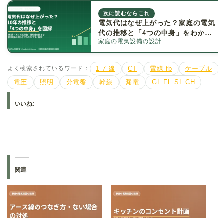
次に読むならこれ
電気代はなぜ上がった？家庭の電気
代の推移と「4つの中身」をわかり
家庭の電気設備の設計
やすく解説【2026年最新】
よく検索されているワード：
1 7 線
CT
電線 fb
ケーブル
電圧
照明
分電盤
幹線
漏電
GL FL SL CH
いいね:
関連