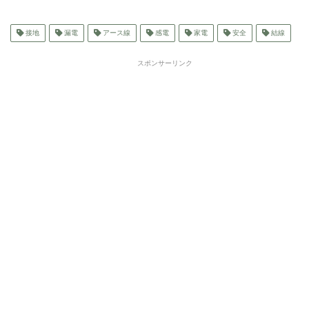
接地
漏電
アース線
感電
家電
安全
結線
スポンサーリンク