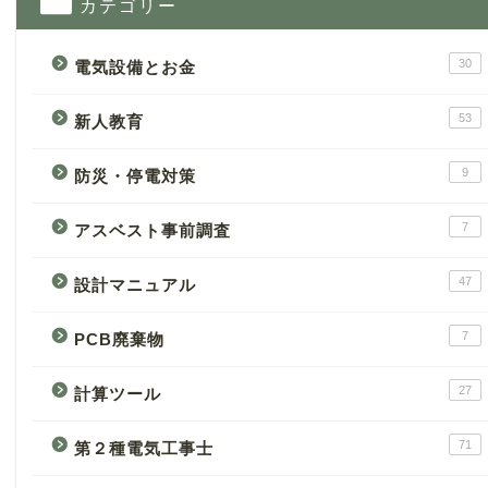
カテゴリー
30
電気設備とお金
53
新人教育
9
防災・停電対策
7
アスベスト事前調査
47
設計マニュアル
7
PCB廃棄物
27
計算ツール
71
第２種電気工事士