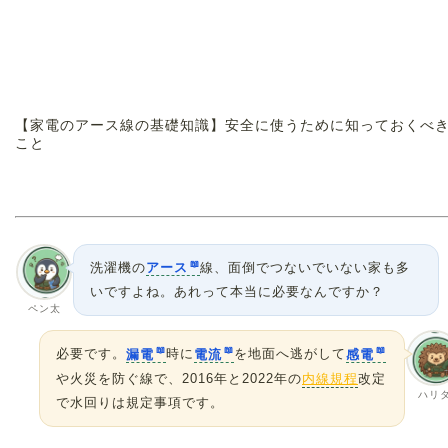
【家電のアース線の基礎知識】安全に使うために知っておくべ
こと
洗濯機の
アース
線、面倒でつないでいない家も多
いですよね。あれって本当に必要なんですか？
ペン太
必要です。
漏電
時に
電流
を地面へ逃がして
感電
や火災を防ぐ線で、2016年と2022年の
内線規程
改定
ハリ
で水回りは規定事項です。