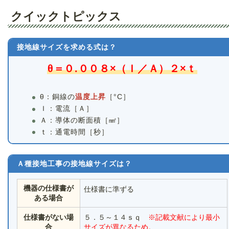
クイックトピックス
接地線サイズを求める式は？
θ＝０.００８×（Ｉ／Ａ）２×ｔ
θ：銅線の
温度上昇
［°C］
Ｉ：電流［Ａ］
Ａ：導体の断面積［㎟］
ｔ：通電時間［秒］
Ａ種接地工事の接地線サイズは？
機器の仕様書が
仕様書に準ずる
ある場合
仕様書がない場
５．５～１４ｓｑ
※記載文献により最小
合
サイズが異なるため。