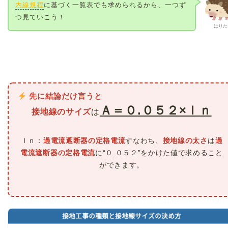
内線規程
に基づく一覧表でも求められるから、一つず
つ見ていこう！
はりた
先に結論だけ言うと
Ａ＝０.０５２×Ｉｎ
接地線のサイズ
は
Ｉｎ：
過電流遮断器の定格電流
すなわち、
接地線の太さ
は
過
電流遮断器の定格電流
に“０.０５２”をかけた値で求めること
ができます。