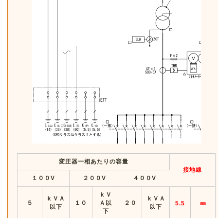
変圧器一相あたりの容量
接地線
１００V
２００V
４００V
ｋＶ
ｋＶＡ
ｋＶＡ
５
１０
Ａ以
２０
㎜
5.5
以下
以下
下