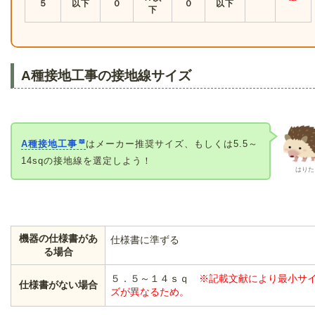
５
以下
０
０
以下
下
A種接地工事の接地線サイズ
A種接地工事
はメーカー推奨サイズ、もしくは5.5～
14sqの接地線を選定しよう！
はりた
機器の仕様書があ
仕様書に準ずる
る場合
５．５～１４ｓｑ
※記載文献により最小サ
仕様書がない場合
ズが異なるため。