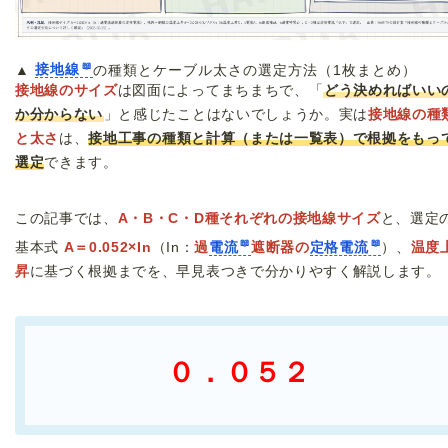
▲
接地線
の種類とケーブル太さの選定方法（1枚まとめ）
接地線のサイズ
は図面によってまちまちで、「
どう決めればいい
か分からない
」と感じたことはないでしょうか。実は
接地線の種
と太さ
は、
接地工事の種類と計算（または一覧表）で根拠をもっ
選定
できます。
この記事では、
A・B・C・D種それぞれの接地線サイズ
と、選定
基本式
A＝0.052×In
（In：
過
電流
遮断器の
定格電流
）、
温度
昇
に基づく根拠までを、早見表つきで分かりやすく解説します。
０．０５２