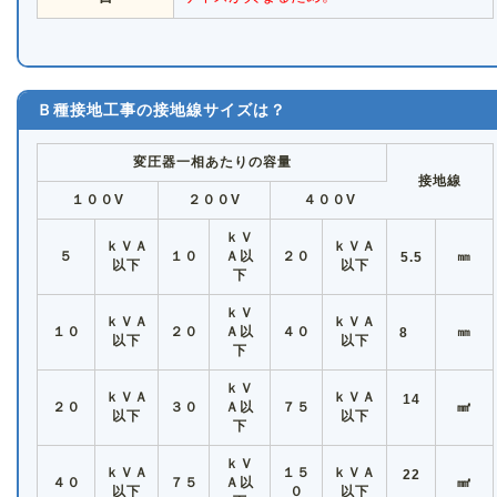
Ｂ種接地工事の接地線サイズは？
変圧器一相あたりの容量
接地線
１００V
２００V
４００V
ｋＶ
ｋＶＡ
ｋＶＡ
５
１０
Ａ以
２０
㎜
5.5
以下
以下
下
ｋＶ
ｋＶＡ
ｋＶＡ
１０
２０
Ａ以
４０
㎜
8
以下
以下
下
ｋＶ
ｋＶＡ
ｋＶＡ
14
２０
３０
Ａ以
７５
㎟
以下
以下
下
ｋＶ
ｋＶＡ
１５
ｋＶＡ
22
４０
７５
Ａ以
㎟
以下
０
以下