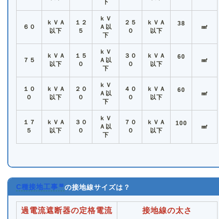
下
ｋＶ
ｋＶＡ
１２
２５
ｋＶＡ
38
６０
Ａ以
㎟
以下
５
０
以下
下
ｋＶ
ｋＶＡ
１５
３０
ｋＶＡ
60
７５
Ａ以
㎟
以下
０
０
以下
下
ｋＶ
１０
ｋＶＡ
２０
４０
ｋＶＡ
60
Ａ以
㎟
０
以下
０
０
以下
下
ｋＶ
１７
ｋＶＡ
３０
７０
ｋＶＡ
100
Ａ以
㎟
５
以下
０
０
以下
下
C種接地工事
の接地線サイズは？
過電流遮断器の定格電流
接地線の太さ