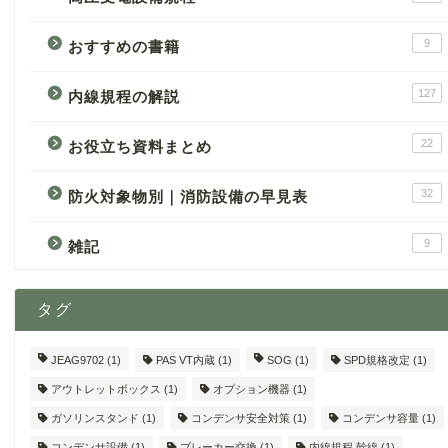
9
おすすめの書籍
127
内線規程の解説
22
お役立ち資料まとめ
32
防火対象物別｜消防設備の早見表
9
雑記
タグ
JEAG9702
(1)
PAS VT内蔵
(1)
SOG
(1)
SPD規格改定
(1)
アウトレットボックス
(1)
オプション機器
(1)
ガソリンスタンド
(1)
コンデンサ安全対策
(1)
コンデンサ容量
(1)
コンデンサ設備
(1)
ブレーカー交換
(1)
内線規程 幹線
(1)