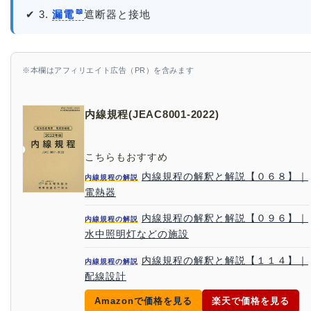
✔ 3.
漏電
遮断器と接地
※本欄はアフィリエイト広告（PR）を含みます
内線規程(JEAC8001-2022)
こちらもおすすめ
内線規程の解釈と解説【０６８】｜
内線規程の解説
電熱器
内線規程の解釈と解説【０９６】｜
内線規程の解説
水中照明灯などの施設
内線規程の解釈と解説【１１４】｜
内線規程の解説
配線設計
Amazonで価格を見る
楽天で価格を見る