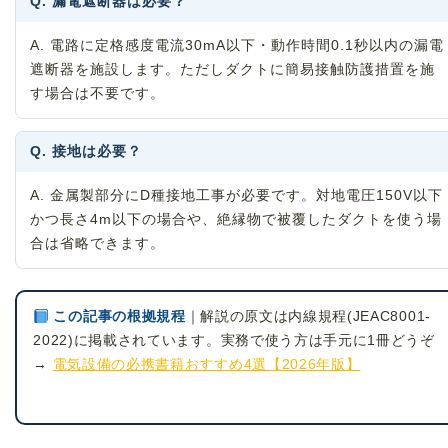
Q. 漏電遮断器は必要？
A. 電路に定格感度電流30mA以下・動作時間0.1秒以内の漏電
遮断器を施設します。ただしダクトに簡易接触防護措置を施
す場合は不要です。
Q. 接地は必要？
A. 金属製部分にD種接地工事が必要です。対地電圧150V以下
かつ長さ4m以下の場合や、絶縁物で被覆したダクトを使う場
合は省略できます。
この記事の根拠規程
｜解説の原文は内線規程(JEAC8001-
2022)に掲載されています。実務で使う方は手元に1冊どうぞ
→
電気設備の必携書籍おすすめ4選【2026年版】