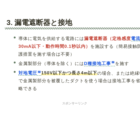
3. 漏電遮断器と接地
導体に電気を供給する電路には
漏電遮断器（定格感度
電
30mA以下・動作時間0.1秒以内）
を施設する（簡易接触
護措置を施す場合は不要）
金属製部分（導体を除く）には
D種接地工事
を施す
対地電圧
150V以下かつ長さ4m以下
の場合、または絶縁
で金属製部分を被覆したダクトを使う場合は接地工事を
略できる
スポンサーリンク