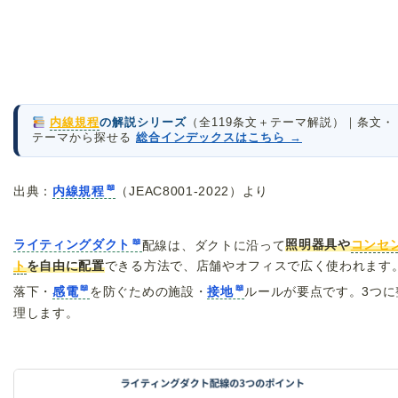
内線規程
の解説シリーズ
（全119条文＋テーマ解説）｜条文・
テーマから探せる
総合インデックスはこちら →
出典：
内線規程
（JEAC8001-2022）より
ライティングダクト
配線は、ダクトに沿って
照明器具や
コンセ
ト
を自由に配置
できる方法で、店舗やオフィスで広く使われます
落下・
感電
を防ぐための施設・
接地
ルールが要点です。3つに
理します。