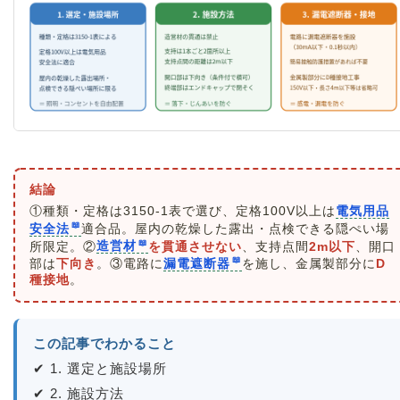
結論
①種類・定格は3150-1表で選び、定格100V以上は
電気用品
安全法
適合品。屋内の乾燥した露出・点検できる隠ぺい場
所限定。②
造営材
を貫通させない
、支持点間
2m以下
、開口
部は
下向き
。③電路に
漏電遮断器
を施し、金属製部分に
D
種接地
。
この記事でわかること
✔ 1. 選定と施設場所
✔ 2. 施設方法