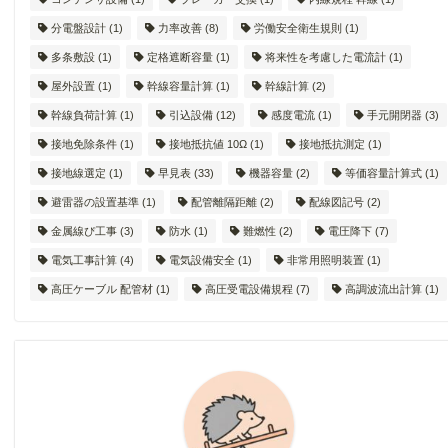
分電盤設計
(1)
力率改善
(8)
労働安全衛生規則
(1)
多条敷設
(1)
定格遮断容量
(1)
将来性を考慮した電流計
(1)
屋外設置
(1)
幹線容量計算
(1)
幹線計算
(2)
幹線負荷計算
(1)
引込設備
(12)
感度電流
(1)
手元開閉器
(3)
接地免除条件
(1)
接地抵抗値 10Ω
(1)
接地抵抗測定
(1)
接地線選定
(1)
早見表
(33)
機器容量
(2)
等価容量計算式
(1)
避雷器の設置基準
(1)
配管離隔距離
(2)
配線図記号
(2)
金属線ぴ工事
(3)
防水
(1)
難燃性
(2)
電圧降下
(7)
電気工事計算
(4)
電気設備安全
(1)
非常用照明装置
(1)
高圧ケーブル 配管材
(1)
高圧受電設備規程
(7)
高調波流出計算
(1)