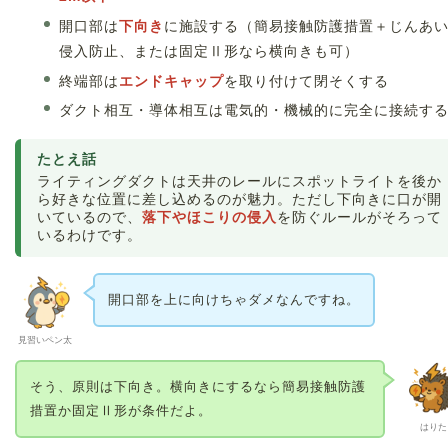
開口部は
下向き
に施設する（簡易接触防護措置＋じんあ
侵入防止、または固定Ⅱ形なら横向きも可）
終端部は
エンドキャップ
を取り付けて閉そくする
ダクト相互・導体相互は電気的・機械的に完全に接続す
たとえ話
ライティングダクトは天井のレールにスポットライトを後か
ら好きな位置に差し込めるのが魅力。ただし下向きに口が開
いているので、
落下やほこりの侵入
を防ぐルールがそろって
いるわけです。
開口部を上に向けちゃダメなんですね。
見習いペン太
そう、原則は下向き。横向きにするなら簡易接触防護
措置か固定Ⅱ形が条件だよ。
はりた