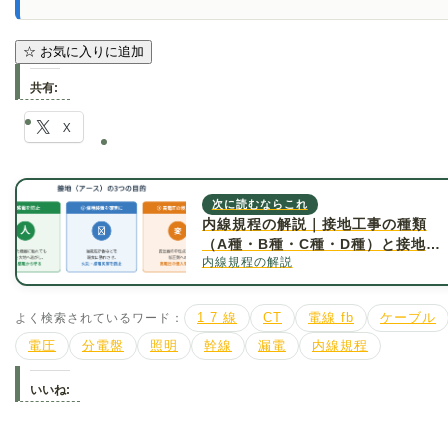
☆
お気に入りに追加
共有:
X
次に読むならこれ
内線規程の解説｜接地工事の種類
（A種・B種・C種・D種）と接地抵
内線規程の解説
抗値について詳しく解説
よく検索されているワード：
1 7 線
CT
電線 fb
ケーブル
電圧
分電盤
照明
幹線
漏電
内線規程
いいね: