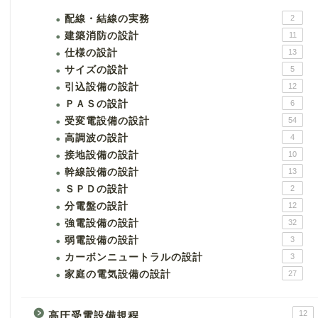
配線・結線の実務
2
建築消防の設計
11
仕様の設計
13
サイズの設計
5
引込設備の設計
12
ＰＡＳの設計
6
受変電設備の設計
54
高調波の設計
4
接地設備の設計
10
幹線設備の設計
13
ＳＰＤの設計
2
分電盤の設計
12
強電設備の設計
32
弱電設備の設計
3
カーボンニュートラルの設計
3
家庭の電気設備の設計
27
12
高圧受電設備規程