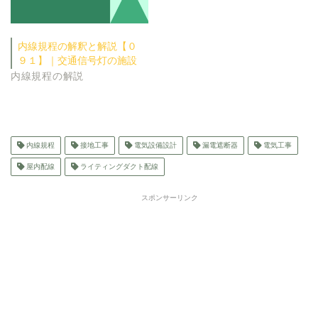
内線規程の解釈と解説【０
９１】｜交通信号灯の施設
内線規程の解説
内線規程
接地工事
電気設備設計
漏電遮断器
電気工事
屋内配線
ライティングダクト配線
スポンサーリンク