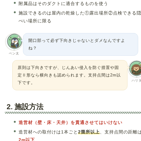
附属品はそのダクトに適合するものを使う
施設できるのは屋内の乾燥した①露出場所②点検できる
ぺい場所に限る
開口部って必ず下向きじゃないとダメなんですよ
ね？
ペン太
原則は下向きですが、じんあい侵入を防ぐ措置や固
定Ⅱ形なら横向きも認められます。支持点間は2m以
ハリ
下です。
2. 施設方法
造営材（壁・床・天井）を貫通させてはいけない
造営材への取付けは1本ごと
2箇所以上
、支持点間の距離
2m以下