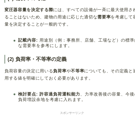
変圧器容量を決定する際
には、すべての設備が一斉に最大使用さ
ることはないため、建物の用途に応じた適切な
需要率
を考慮して
量を決定することが一般的です。
記載内容:
用途別（例：事務所、店舗、工場など）の標準
な需要率を参考にします。
(2) 負荷率・不等率の定義
負荷容量の決定に用いる
負荷率
や
不等率
についても、その定義と
用する値を明確にしておく必要があります。
検討要点:
許容過負荷運転能力
、力率改善後の容量、今後
負荷増設余地を考慮に入れます。
スポンサーリンク