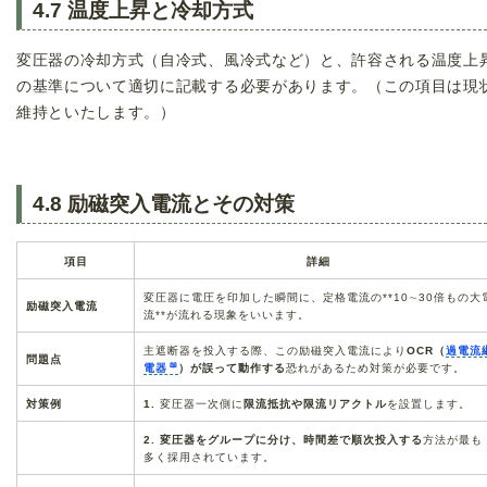
4.7 温度上昇と冷却方式
変圧器の冷却方式（自冷式、風冷式など）と、許容される温度上
の基準について適切に記載する必要があります。（この項目は現
維持といたします。）
4.8 励磁突入電流とその対策
項目
詳細
変圧器に電圧を印加した瞬間に、定格電流の**
10
∼
30
倍もの大
励磁突入電流
流**が流れる現象をいいます。
主遮断器を投入する際、この励磁突入電流により
OCR（
過電流
問題点
電器
）が誤って動作する
恐れがあるため対策が必要です。
対策例
1.
変圧器一次側に
限流抵抗や限流リアクトル
を設置します。
2.
変圧器をグループに分け、時間差で順次投入する
方法が最も
多く採用されています。