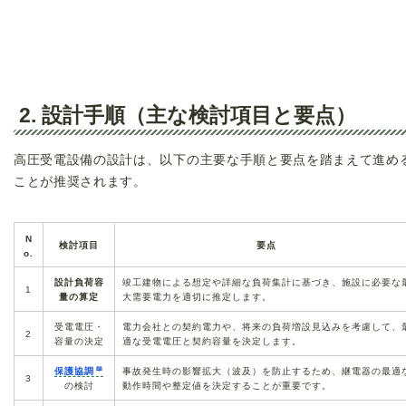
2. 設計手順（主な検討項目と要点）
高圧受電設備の設計は、以下の主要な手順と要点を踏まえて進め
ことが推奨されます。
N
検討項目
要点
o.
設計負荷容
竣工建物による想定や詳細な負荷集計に基づき、施設に必要な
1
量の算定
大需要電力を適切に推定します。
受電電圧・
電力会社との契約電力や、将来の負荷増設見込みを考慮して、
2
容量の決定
適な受電電圧と契約容量を決定します。
保護協調
事故発生時の影響拡大（波及）を防止するため、継電器の最適
3
の検討
動作時間や整定値を決定することが重要です。