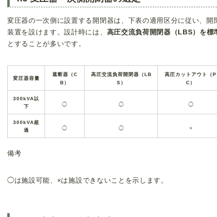
変圧器の一次側に設置する開閉器は、下表の適用区分に従い、開
装置を設けます。設計時には、
高圧交流負荷開閉器（LBS）を標
とすることが多いです。
遮断器（C
高圧交流負荷開閉器（LB
高圧カットアウト（P
変圧器容量
B）
S）
C）
300kVA以
◯
◯
◯
下
300kVA超
◯
◯
×
過
備考
◯
は施設可能、
×
は施設できないことを示します。