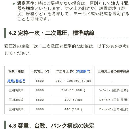
選定基準:
特にご要望がない場合は、原則として
油入り変
器を標準
といたします。防火上の制約や、設置環境（湿
度、粉塵など）を考慮して、モールド式や乾式を選定す
ことも可能です。
4.2 定格一次・二次電圧、標準結線
変圧器の定格一次・二次電圧と標準的な結線は、以下の表を参考
してください。
相数・線数
一次電圧 [V]
二次電圧 [V] (
周波数
)
三相変圧器の標準結
単相3線式
6600
210 ・ 105 (50, 60Hz)
—
三相3線式
6600
210 (50, 60Hz)
Y-Delta (星形-三角)
三相3線式
6600
420 (50Hz)
Delta-Y (三角-星形)
三相3線式
6600
440 (60Hz)
Delta-Y (三角-星形)
4.3 容量、台数、バンク構成の決定