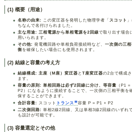
(1) 概要（用途）
名称の由来:
この変圧器を発明した物理学者「
スコット
」
ちなんで名付けられました。
主な用途:
三相電源から単相電源を2回線
で取り出す場合
用いられます。
その他:
発電機回路や単相負荷接続時など、
一次側の三相
衡
を確保したい場合にも使用されます。
(2) 結線と容量の考え方
結線構成:
主座（M座）変圧器
と
T座変圧器
の2台で構成
ます。
容量の原則:
単相回路は必ず2回線に分け、等容量
（P1 =
P2）になるように接続することで、一次側の三相平衡を
保することができます。
合計容量:
スコット
トランス
容量 P = P1 + P2
二次側回路:
単相2線2回線、又は単相3線2回線のいずれ
も設計が可能です。
(3) 容量選定とその他