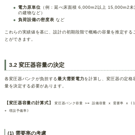
電力原単位
（例：延べ床面積
6
,
000
m
2
以上
15
,
000
m
2
未
の建物など）
負荷設備の密度表
など
これらの実績値を基に、設計の初期段階で概略の容量を推定する
とができます。
3.2 変圧器容量の決定
各変圧器バンクが負担する
最大需要電力
を計算し、変圧器の定格
量を決定する必要があります。
【変圧器容量の計算式】
変圧器バンク容量 >= 設備容量 x 需要率 x (
+ 増設予備率)
(1) 需要率の考慮