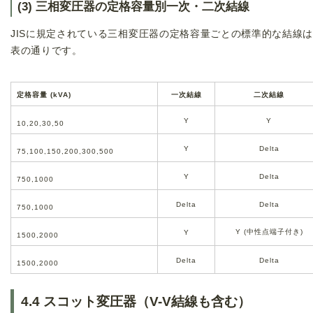
(3) 三相変圧器の定格容量別一次・二次結線
JISに規定されている三相変圧器の定格容量ごとの標準的な結線
表の通りです。
定格容量 (kVA)
一次結線
二次結線
Y
Y
10
,
20
,
30
,
50
Y
Delta
75
,
100
,
150
,
200
,
300
,
500
Y
Delta
750
,
1000
Delta
Delta
750
,
1000
Y (中性点端子付き)
Y
1500
,
2000
Delta
Delta
1500
,
2000
4.4 スコット変圧器（V-V結線も含む）