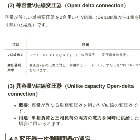
(2) 等容量V結線変圧器（Open-delta connection）
容量が等しい単相変圧器を2台用いたV結線（Delta結線から1相を
り除いた結線）です。
項目
詳細
V結線出力
ルート3 x E x I となります（E: 線間電圧、I: 変圧器巻線電流）。
変圧器利
変圧器2台の出力に対し、利用率は ルート3 / 2、すなわち**約 86.6%*
用率
となります。
(3) 異容量V結線変圧器（Unlike capacity Open-delta
connection）
概要:
容量が異なる単相変圧器を用いたV結線の変圧器で
す。
用途:
単相負荷と三相負荷の両方の電力を同時に供給
した
場合に用いられます。
4.6 変圧器一次側開閉器の選定