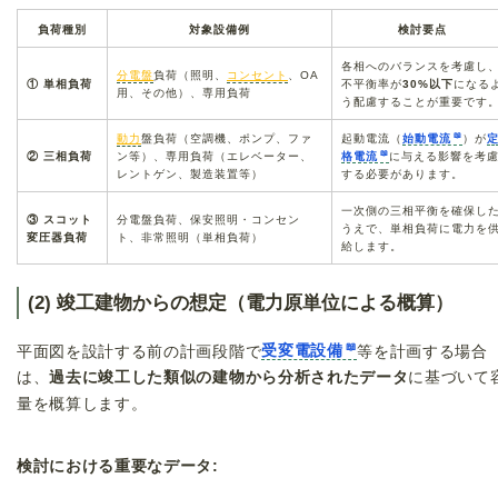
負荷種別
対象設備例
検討要点
各相へのバランスを考慮し
分電盤
負荷（照明、
コンセント
、OA
① 単相負荷
不平衡率が
30%以下
になる
用、その他）、専用負荷
う配慮することが重要です
動力
盤負荷（空調機、ポンプ、ファ
起動電流（
始動電流
）が
② 三相負荷
ン等）、専用負荷（エレベーター、
格電流
に与える影響を考
レントゲン、製造装置等）
する必要があります。
一次側の三相平衡を確保し
③ スコット
分電盤負荷、保安照明・コンセン
うえで、単相負荷に電力を
変圧器負荷
ト、非常照明（単相負荷）
給します。
(2) 竣工建物からの想定（電力原単位による概算）
平面図を設計する前の計画段階で
受変電設備
等を計画する場合
は、
過去に竣工した類似の建物から分析されたデータ
に基づいて
量を概算します。
検討における重要なデータ: