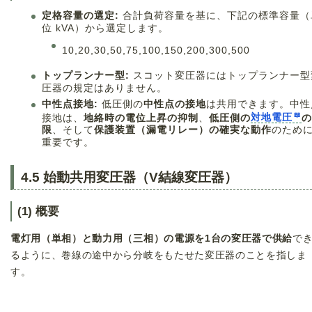
定格容量の選定:
合計負荷容量を基に、下記の標準容量（
位 kVA）から選定します。
10
,
20
,
30
,
50
,
75
,
100
,
150
,
200
,
300
,
500
トップランナー型:
スコット変圧器にはトップランナー型
圧器の規定はありません。
中性点接地:
低圧側の
中性点の接地
は共用できます。中性
接地は、
地絡時の電位上昇の抑制
、
低圧側の
対地電圧
の
限
、そして
保護装置（漏電リレー）の確実な動作
のため
重要です。
4.5 始動共用変圧器（V結線変圧器）
(1) 概要
電灯用（単相）と動力用（三相）の電源を1台の変圧器で供給
で
るように、巻線の途中から分岐をもたせた変圧器のことを指しま
す。