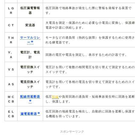
低圧漏電警報
低圧回路で地絡事故が発生した際に警報を発報する装置で
L G
R
器
す。
大電流を測定・保護のために必要な小電流に変換し、保護継
C T
変流器
電器や計器に供給します。
サーマルリレ
モータなどの過負荷（熱的な故障）を保護するために使用さ
T H
R
ー
れる継電器です。
V、
電圧計、電流
回路の電圧や電流を測定し、表示するための計器です。
A
計
電圧切換スイ
電圧計を用いて複数の相間電圧を切り替えて測定するための
V S
ッチ
スイッチです。
電流切換スイ
電流計を用いて各相の電流を切り替えて測定するためのスイ
A S
ッチ
ッチです。
配線用遮断器
低圧
幹線
や負荷回路の過負荷・短絡事故発生時に回路を遮断
M C
C B
し、保護します。
低圧回路の地絡電流を検出し、自動的に回路を遮断し保護す
E L
漏電遮断器
C B
る機能を持っています。
スポンサーリンク