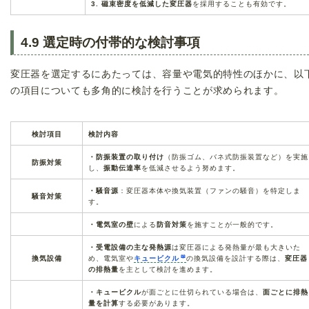
3.
磁束密度を低減した変圧器
を採用することも有効です。
4.9 選定時の付帯的な検討事項
変圧器を選定するにあたっては、容量や電気的特性のほかに、以
の項目についても多角的に検討を行うことが求められます。
検討項目
検討内容
・防振装置の取り付け
（防振ゴム、バネ式防振装置など）を実施
防振対策
し、
振動伝達率
を低減させるよう努めます。
・騒音源
：変圧器本体や換気装置（ファンの騒音）を特定しま
騒音対策
す。
・電気室の壁
による
防音対策
を施すことが一般的です。
・受電設備の主な発熱源
は変圧器による発熱量が最も大きいた
換気設備
め、電気室や
キュービクル
の換気設備を設計する際は、
変圧器
の排熱量
を主として検討を進めます。
・キュービクル
が面ごとに仕切られている場合は、
面ごとに排熱
量を計算
する必要があります。