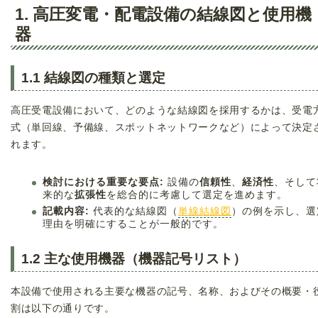
1. 高圧変電・配電設備の結線図と使用機
器
1.1 結線図の種類と選定
高圧受電設備において、どのような結線図を採用するかは、受電
式（単回線、予備線、スポットネットワークなど）によって決定
れます。
検討における重要な要点:
設備の
信頼性
、
経済性
、そして
来的な
拡張性
を総合的に考慮して選定を進めます。
記載内容:
代表的な結線図（
単線結線図
）の例を示し、選
理由を明確にすることが一般的です。
1.2 主な使用機器（機器記号リスト）
本設備で使用される主要な機器の記号、名称、およびその概要・
割は以下の通りです。