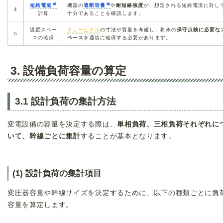
短絡電流
機器の
遮断容量
や
耐短絡強度
が、想定される短絡電流に対し
4
計算
十分であることを確認します。
設置スペー
キュービクル
の寸法や質量を考慮し、将来の
保守点検に必要な
5
スの確保
ペース
を適切に確保する必要があります。
3. 設備負荷容量の算定
3.1 設計負荷の集計方法
変電設備の容量を決定する際は、
単相負荷、三相負荷それぞれに
いて、幹線ごとに集計
することが基本となります。
(1) 設計負荷の集計項目
変圧器容量や幹線サイズを決定するために、以下の種類ごとに負
容量を算定します。