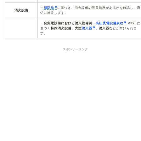
・
消防法
に基づき、消火設備の設置義務があるかを確認し、適
消火設備
切に施設します。
・発変電設備における消火設備例
：
高圧受電設備規程
P390に
基づく
特殊消火設備
、
大型
消火器
、消火器
などが挙げられま
す。
スポンサーリンク