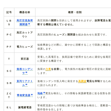
記号
機器名称
概要・役割
高圧交流負荷
高圧回路の
開閉
を目的として使用されますが、
故障電流を遮
L B
S
開閉器
断する機能は備えていません
。
高圧カットア
P C
高圧回路用の
ヒューズ
と
開閉器
を組み合わせた装置です。
ウト
短絡事故などの際に、速やかに溶断することで回路と機器を
P F
電力ヒューズ
保護します。
受電した高電圧を、負荷設備で使用するために適切な低電圧
T
変圧器
に変換する機器です。
進相コンデン
負荷の
力率
を改善
し、電力損失の低減や電圧の安定化に貢献
S C
サ
します。
直列リアクト
進相コンデンサ投入時に発生する
高調波
電流を抑制
するため
S R
ル
に設けられます。
地絡
電流を検出し、その情報を保護継電器に送る役割を担
Z C
零相変流器
T
います。
零相変流器からの情報に基づき地絡事故を検出し、遮断器へ
E L
漏電継電器
動作指令を出します。