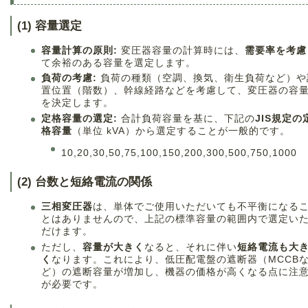
(1) 容量選定
容量計算の原則:
変圧器容量の計算時には、
需要率を考慮
て余裕のある容量を選定します。
負荷の考慮:
負荷の種類（空調、換気、衛生負荷など）や
置位置（階数）、幹線経路などを考慮して、変圧器の容
を決定します。
定格容量の選定:
合計負荷容量を基に、下記の
JIS規定の
格容量
（単位 kVA）から選定することが一般的です。
10
,
20
,
30
,
50
,
75
,
100
,
150
,
200
,
300
,
500
,
750
,
1000
(2) 台数と短絡電流の関係
三相変圧器
は、単体でご使用いただいても不平衡になる
とはありませんので、上記の標準容量の範囲内で選定い
だけます。
ただし、
容量が大きく
なると、それに伴い
短絡電流も大
く
なります。これにより、低圧配電盤の遮断器（MCCB
ど）の遮断容量が増加し、機器の価格が高くなる点に注
が必要です。