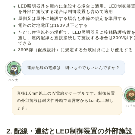
LED照明器具を屋内に施設する場合に適用。LED制御装
を外部に施設する場合は制御装置も含めて適用
屋側又は屋外に施設する場合も本節の規定を準用する
電路の対地電圧は150V以下とする
ただし住宅以外の場所で、LED照明器具に接触防護措置
施し、屋内配線と直接接続して施設する場合は300V以下
できる
3605節（配線設計）に規定する分岐回路により使用する
連結配線の電線は、細いものでもいいんですか？
ペン太
直径1.6mm以上のIV電線かケーブルです。制御装置
の外部施設は耐火性外箱で造営材から1cm以上離し
ハリ
ます。
2. 配線・連結とLED制御装置の外部施設