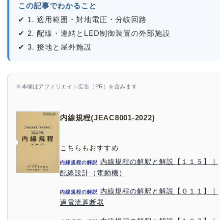
この記事でわかること
✔ 1. 適用範囲・対地電圧・分岐回路
✔ 2. 配線・連結とLED制御装置の外部施設
✔ 3. 接地と屋外施設
※本欄はアフィリエイト広告（PR）を含みます
内線規程(JEAC8001-2022)
こちらもおすすめ
内線規程の解釈と解説【１１５】｜
内線規程の解説
配線設計（電動機）
内線規程の解釈と解説【０１１】｜
内線規程の解説
過電流遮断器