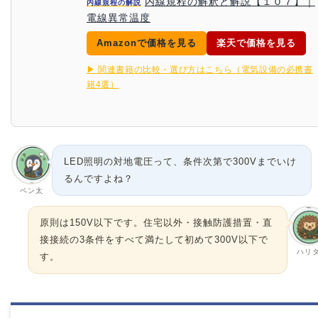
内線規程の解釈と解説【１０７】｜
内線規程の解説
電線異常温度
Amazonで価格を見る
楽天で価格を見る
▶ 関連書籍の比較・選び方はこちら（電気設備の必携書
籍4選）
LED照明の対地電圧って、条件次第で300Vまでいけ
るんですよね？
ペン太
原則は150V以下です。住宅以外・接触防護措置・直
接接続の3条件をすべて満たして初めて300V以下で
ハリ
す。