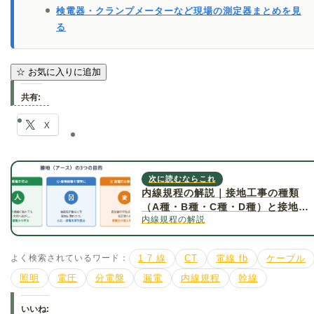
検電器・クランプメーターなど現場の測定器まとめを見
る
☆
お気に入りに追加
共有:
X
次に読むならこれ
内線規程の解説｜接地工事の種類
（A種・B種・C種・D種）と接地抵
内線規程の解説
抗値について詳しく解説
よく検索されているワード：
1 7 線
CT
電線 fb
ケーブル
照明
電圧
分電盤
漏電
内線規程
幹線
いいね: