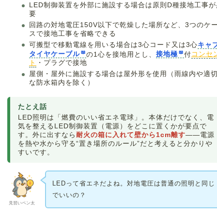
LED制御装置を外部に施設する場合は原則D種接地工事が
要
回路の対地電圧150V以下で乾燥した場所など、3つのケ
スで接地工事を省略できる
可搬型で移動電線を用いる場合は3心コード又は3心
キャ
タイヤケーブル
の1心を接地用とし、
接地極
付
コンセ
ト
・プラグで接地
屋側・屋外に施設する場合は屋外形を使用（雨線内や適
な防水箱内を除く）
たとえ話
LED照明は「燃費のいい省エネ電球」。本体だけでなく、電
気を整えるLED制御装置（電源）をどこに置くかが要点で
す。外に出すなら
耐火の箱に入れて壁から1cm離す
——電源
を熱や水から守る“置き場所のルール”だと考えると分かりや
すいです。
LEDって省エネだよね。対地電圧は普通の照明と同じ
でいいの？
見習いペン太