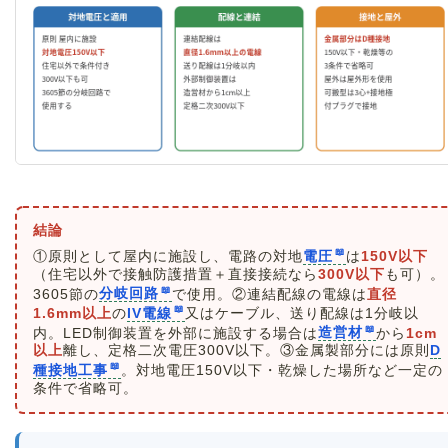
結論
①原則として屋内に施設し、電路の対地
電圧
は
150V以下
（住宅以外で接触防護措置＋直接接続なら
300V以下
も可）。
3605節の
分岐回路
で使用。②連結配線の電線は
直径
1.6mm以上
の
IV電線
又はケーブル、送り配線は1分岐以
内。LED制御装置を外部に施設する場合は
造営材
から
1cm
以上
離し、定格二次電圧300V以下。③金属製部分には原則
D
種接地工事
。対地電圧150V以下・乾燥した場所など一定の
条件で省略可。