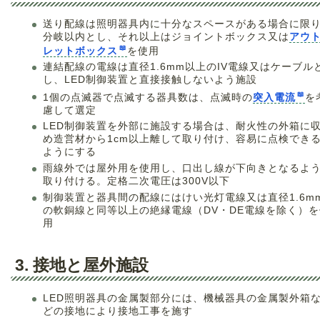
送り配線は照明器具内に十分なスペースがある場合に限り
分岐以内とし、それ以上はジョイントボックス又は
アウ
レットボックス
を使用
連結配線の電線は直径1.6mm以上のIV電線又はケーブル
し、LED制御装置と直接接触しないよう施設
1個の点滅器で点滅する器具数は、点滅時の
突入電流
を
慮して選定
LED制御装置を外部に施設する場合は、耐火性の外箱に
め造営材から1cm以上離して取り付け、容易に点検でき
ようにする
雨線外では屋外用を使用し、口出し線が下向きとなるよ
取り付ける。定格二次電圧は300V以下
制御装置と器具間の配線にはけい光灯電線又は直径1.6m
の軟銅線と同等以上の絶縁電線（DV・DE電線を除く）を
用
3. 接地と屋外施設
LED照明器具の金属製部分には、機械器具の金属製外箱
どの接地により接地工事を施す