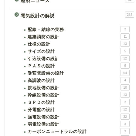
経済ニュース
263
電気設計の解説
配線・結線の実務
2
建築消防の設計
11
仕様の設計
13
サイズの設計
5
引込設備の設計
12
ＰＡＳの設計
6
受変電設備の設計
54
高調波の設計
4
接地設備の設計
10
幹線設備の設計
13
ＳＰＤの設計
2
分電盤の設計
12
強電設備の設計
32
弱電設備の設計
3
カーボンニュートラルの設計
3