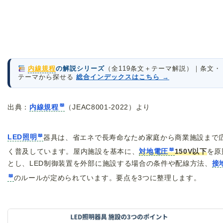
内線規程
の解説シリーズ
（全119条文＋テーマ解説）｜条文・
テーマから探せる
総合インデックスはこちら →
出典：
内線規程
（JEAC8001-2022）より
LED照明
器具は、省エネで長寿命なため家庭から商業施設まで
く普及しています。屋内施設を基本に、
対地電圧
150V以下
を原
とし、LED制御装置を外部に施設する場合の条件や配線方法、
接
のルールが定められています。要点を3つに整理します。