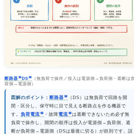
断路器
DS
（無負荷で操作／投入は電源側→負荷側・遮断は
荷側→電源側）
図解のポイント：
断路器
（DS）は無負荷で回路を開
閉・区分し、保守時に目で見える断路点を作る機器で
す。
負荷電流
・故障
電流
は遮断できないため必ず無
負荷で操作し、開閉の順序は投入が電源側→負荷側、遮
断が負荷側→電源側（DSは最後に切る）が鉄則です。誤