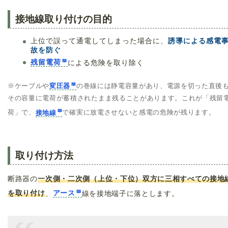
接地線取り付けの目的
上位で誤って通電してしまった場合に、
誘導による感電
故を防ぐ
残留電荷
による危険を取り除く
※ケーブルや
変圧器
の巻線には静電容量があり、電源を切った直後
その容量に電荷が蓄積されたまま残ることがあります。これが「残留
荷」で、
接地線
で確実に放電させないと感電の危険が残ります。
取り付け方法
断路器の
一次側・二次側（上位・下位）双方に三相すべての接地
を取り付け
、
アース
線を接地端子に落とします。