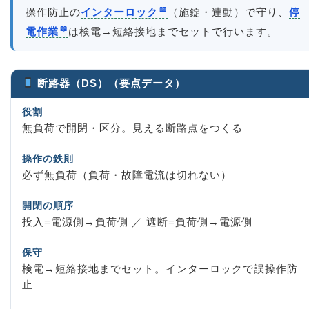
操作防止の
インターロック
（施錠・連動）で守り、
停
電作業
は検電→短絡接地までセットで行います。
断路器（DS）（要点データ）
役割
無負荷で開閉・区分。見える断路点をつくる
操作の鉄則
必ず無負荷（負荷・故障電流は切れない）
開閉の順序
投入=電源側→負荷側 ／ 遮断=負荷側→電源側
保守
検電→短絡接地までセット。インターロックで誤操作防
止