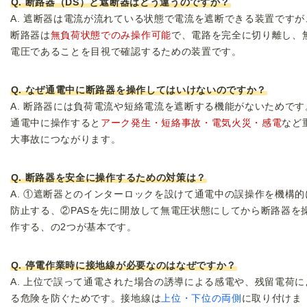
Q. 断路器（DS）と遮断器はどう違うのですか？
A. 遮断器は電流が流れている状態で電流を遮断できる装置ですが
断路器は
無負荷状態でのみ操作可能
で、電路を完全に切り離し、
電圧であることを目視で確認するための装置です。
Q. なぜ通電中に断路器を操作してはいけないのですか？
A. 断路器には負荷電流や短絡電流を遮断する機能がないためです
通電中に操作すると
アーク発生・短絡事故・電気火災・感電
など
大事故につながります。
Q. 断路器を安全に操作するための対策は？
A. ①遮断器とのインターロックを設けて通電中の誤操作を機構的
防止する、②PASを先に開放して無電圧状態にしてから断路器を
作する、の2つが基本です。
Q. 停電作業時に接地線が必要なのはなぜですか？
A. 上位で誤って通電された場合の誘導による感電や、残留電荷に
る危険を防ぐためです。接地線は
上位・下位の両側
に取り付けま