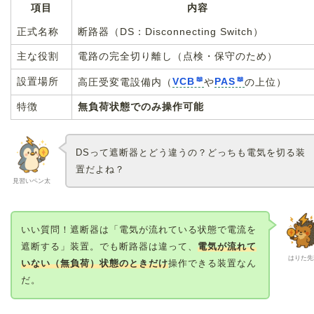
項目
内容
正式名称
断路器（DS：Disconnecting Switch）
主な役割
電路の完全切り離し（点検・保守のため）
設置場所
高圧受変電設備内（
VCB
や
PAS
の上位）
特徴
無負荷状態でのみ操作可能
DSって遮断器とどう違うの？どっちも電気を切る装
置だよね？
見習いペン太
いい質問！遮断器は「電気が流れている状態で電流を
遮断する」装置。でも断路器は違って、
電気が流れて
はりた先
いない（無負荷）状態のときだけ
操作できる装置なん
だ。