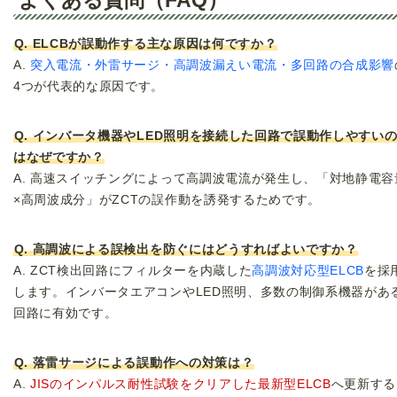
Q. ELCBが誤動作する主な原因は何ですか？
A.
突入電流・外雷サージ・高調波漏えい電流・多回路の合成影響
4つが代表的な原因です。
Q. インバータ機器やLED照明を接続した回路で誤動作しやすい
はなぜですか？
A. 高速スイッチングによって高調波電流が発生し、「対地静電容
×高周波成分」がZCTの誤作動を誘発するためです。
Q. 高調波による誤検出を防ぐにはどうすればよいですか？
A. ZCT検出回路にフィルターを内蔵した
高調波対応型ELCB
を採
します。インバータエアコンやLED照明、多数の制御系機器があ
回路に有効です。
Q. 落雷サージによる誤動作への対策は？
A.
JISのインパルス耐性試験をクリアした最新型ELCB
へ更新する