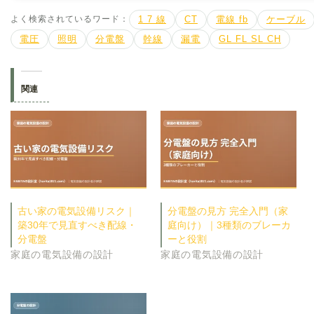
よく検索されているワード：
1 7 線
CT
電線 fb
ケーブル
電圧
照明
分電盤
幹線
漏電
GL FL SL CH
関連
古い家の電気設備リスク｜
分電盤の見方 完全入門（家
築30年で見直すべき配線・
庭向け）｜3種類のブレーカ
分電盤
ーと役割
家庭の電気設備の設計
家庭の電気設備の設計