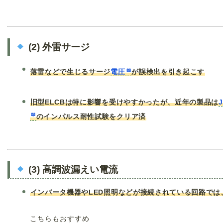
(2) 外雷サージ
落雷などで生じるサージ
電圧
が誤検出を引き起こす
旧型ELCBは特に影響を受けやすかったが、近年の製品は
J
のインパルス耐性試験をクリア済
(3) 高調波漏えい電流
インバータ機器やLED照明などが接続されている回路では
こちらもおすすめ