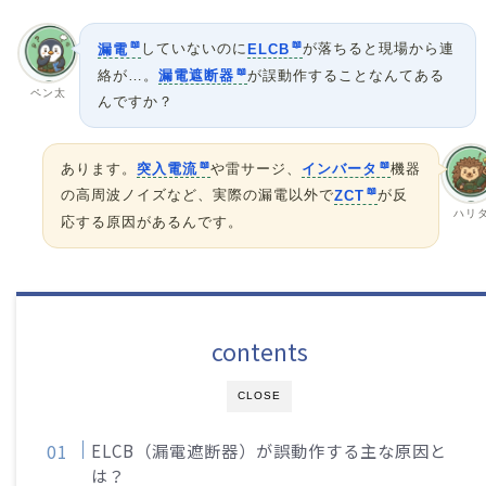
漏電
していないのに
ELCB
が落ちると現場から連
絡が…。
漏電遮断器
が誤動作することなんてある
ペン太
んですか？
あります。
突入電流
や雷サージ、
インバータ
機器
の高周波ノイズなど、実際の漏電以外で
ZCT
が反
ハリ
応する原因があるんです。
contents
CLOSE
ELCB（漏電遮断器）が誤動作する主な原因と
は？