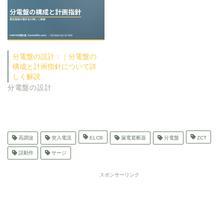
分電盤の設計：｜分電盤の
構成と計画指針について詳
しく解説
分電盤の設計
高調波
突入電流
ELCB
漏電遮断器
分電盤
ZCT
誤動作
サージ
スポンサーリンク