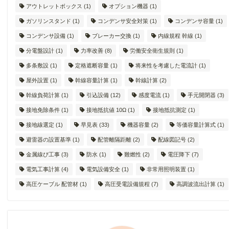
アウトレットボックス
(1)
オプション機器
(1)
ガソリンスタンド
(1)
コンデンサ安全対策
(1)
コンデンサ容量
(1)
コンデンサ設備
(1)
ブレーカー交換
(1)
内線規程 幹線
(1)
分電盤設計
(1)
力率改善
(8)
労働安全衛生規則
(1)
多条敷設
(1)
定格遮断容量
(1)
将来性を考慮した電流計
(1)
屋外設置
(1)
幹線容量計算
(1)
幹線計算
(2)
幹線負荷計算
(1)
引込設備
(12)
感度電流
(1)
手元開閉器
(3)
接地免除条件
(1)
接地抵抗値 10Ω
(1)
接地抵抗測定
(1)
接地線選定
(1)
早見表
(33)
機器容量
(2)
等価容量計算式
(1)
避雷器の設置基準
(1)
配管離隔距離
(2)
配線図記号
(2)
金属線ぴ工事
(3)
防水
(1)
難燃性
(2)
電圧降下
(7)
電気工事計算
(4)
電気設備安全
(1)
非常用照明装置
(1)
高圧ケーブル 配管材
(1)
高圧受電設備規程
(7)
高調波流出計算
(1)