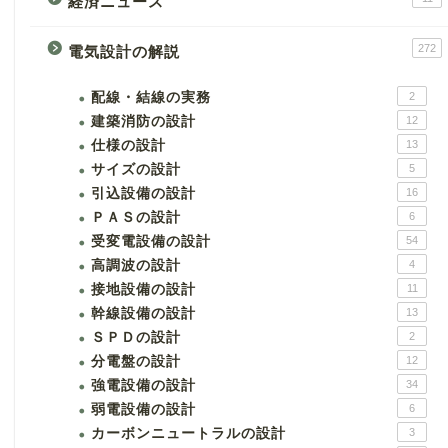
経済ニュース
272
電気設計の解説
配線・結線の実務
2
建築消防の設計
12
仕様の設計
13
サイズの設計
5
引込設備の設計
16
ＰＡＳの設計
6
受変電設備の設計
54
高調波の設計
4
接地設備の設計
11
幹線設備の設計
13
ＳＰＤの設計
2
分電盤の設計
12
強電設備の設計
34
弱電設備の設計
6
カーボンニュートラルの設計
3