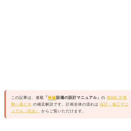
この記事は、連載
「
幹線
設備の設計マニュアル」
の
第6回 分電
盤へ落とす
の補足解説です。計画全体の流れは
設計・施工マニ
ュアル（目次）
からご覧いただけます。