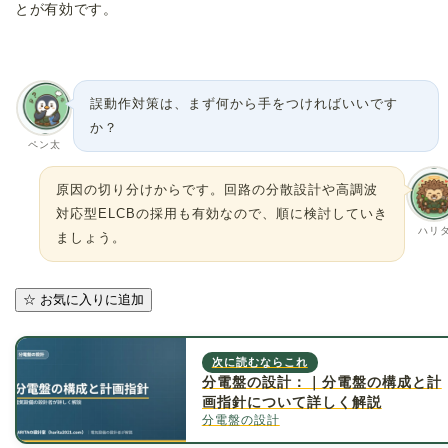
とが有効です。
誤動作対策は、まず何から手をつければいいです
か？
ペン太
原因の切り分けからです。回路の分散設計や高調波
対応型ELCBの採用も有効なので、順に検討していき
ハリ
ましょう。
☆
お気に入りに追加
次に読むならこれ
分電盤の設計：｜分電盤の構成と計
画指針について詳しく解説
分電盤の設計