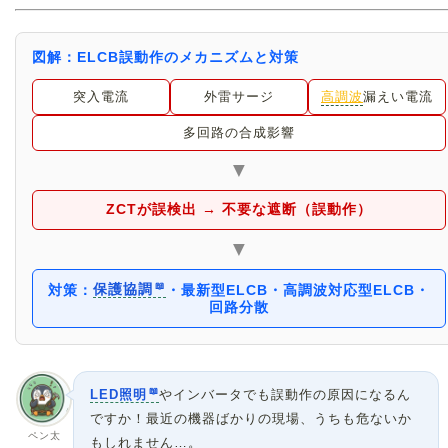
図解：ELCB誤動作のメカニズムと対策
突入電流
外雷サージ
高調波
漏えい電流
多回路の合成影響
▼
ZCTが誤検出 → 不要な遮断（誤動作）
▼
対策：
保護協調
・最新型ELCB・高調波対応型ELCB・
回路分散
LED照明
やインバータでも誤動作の原因になるん
ですか！最近の機器ばかりの現場、うちも危ないか
ペン太
もしれません…。