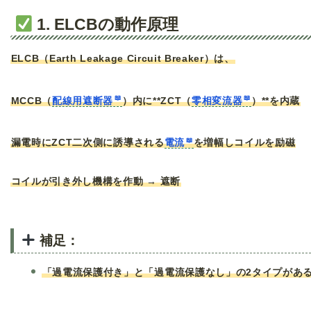
1. ELCBの動作原理
ELCB（Earth Leakage Circuit Breaker）は、
MCCB（
配線用遮断器
）内に**ZCT（
零相変流器
）**を内蔵
漏電時にZCT二次側に誘導される
電流
を増幅しコイルを励磁
コイルが引き外し機構を作動 → 遮断
補足：
「過電流保護付き」と「過電流保護なし」の2タイプがあ