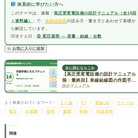
体系的に学びたい方へ
このテーマは、連載「
高圧受変電設備の設計マニュアル（全14回
＋資料編）
」で、
単線結線図
の読み方・書き方とあわせて基礎か
ら解説しています。
関連する回：
⑨ 変圧器部 ― 容量・結線・台数
☆
お気に入りに追加
次に読むならこれ
【高圧受変電設備の設計マニュアル
⑭・最終回】単線結線図の作図手順
設計マニュアル
とセルフチェック20項目
よく検索されているワード：
1 7 線
CT
電線 fb
ケーブル
電圧
分電盤
照明
漏電
幹線
内線規程
関連