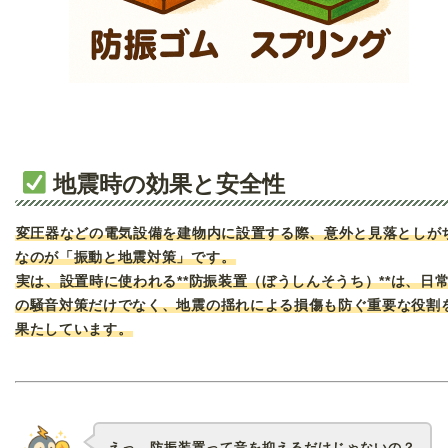
地震時の効果と安全性
変圧器などの電気設備を建物内に設置する際、意外と見落としが
なのが「振動と地震対策」です。
実は、設置時に使われる**防振装置（ぼうしんそうち）**は、日
の騒音対策だけでなく、地震の揺れによる損傷も防ぐ重要な役割
果たしています。
えっ、防振装置って音を抑えるだけじゃないの？