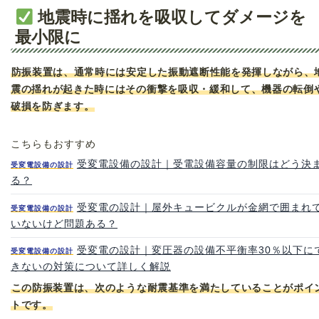
地震時に揺れを吸収してダメージを
最小限に
防振装置は、通常時には安定した振動遮断性能を発揮しながら、
震の揺れが起きた時にはその衝撃を吸収・緩和して、機器の転倒
破損を防ぎます。
こちらもおすすめ
受変電設備の設計｜受電設備容量の制限はどう決
受変電設備の設計
る？
受変電の設計｜屋外キュービクルが金網で囲まれ
受変電設備の設計
いないけど問題ある？
受変電の設計｜変圧器の設備不平衡率30％以下に
受変電設備の設計
きないの対策について詳しく解説
この防振装置は、次のような耐震基準を満たしていることがポイ
トです。