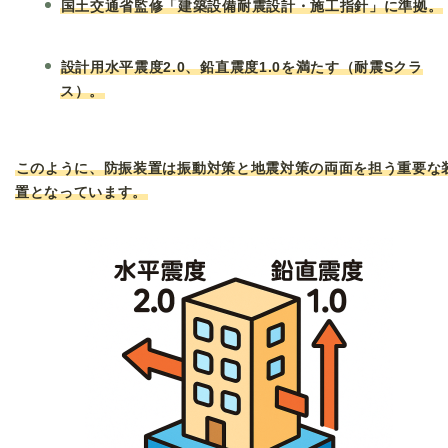
国土交通省監修「建築設備耐震設計・施工指針」に準拠。
設計用水平震度2.0、鉛直震度1.0を満たす（耐震Sクラ
ス）。
このように、防振装置は振動対策と地震対策の両面を担う重要な
置となっています。