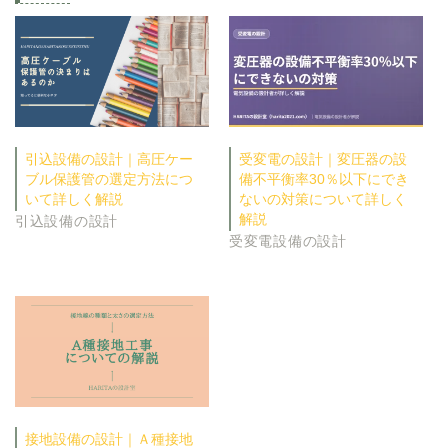
引込設備の設計｜高圧ケー
受変電の設計｜変圧器の設
ブル保護管の選定方法につ
備不平衡率30％以下にでき
いて詳しく解説
ないの対策について詳しく
解説
引込設備の設計
受変電設備の設計
接地設備の設計｜Ａ種接地