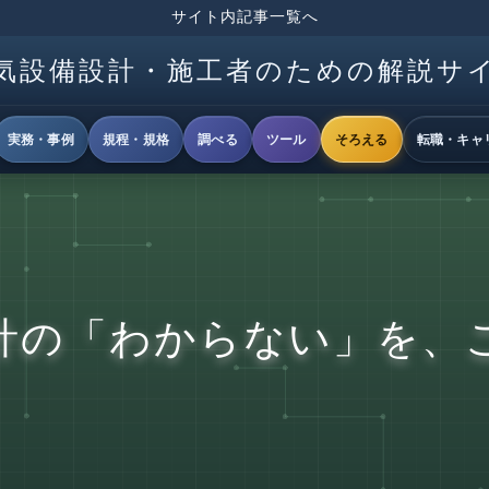
サイト内記事一覧へ
気設備設計・施工者のための解説サ
実務・事例
規程・規格
調べる
ツール
そろえる
転職・キャ
計の「わからない」を、