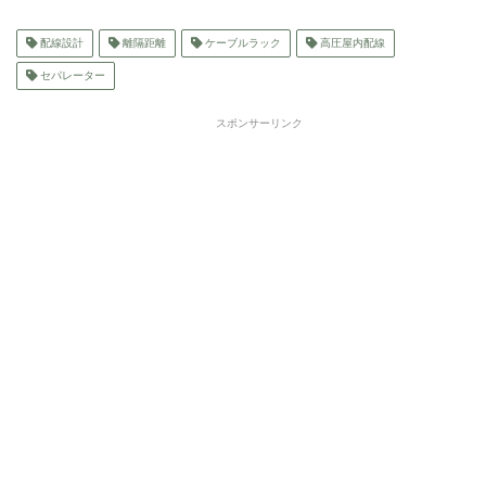
配線設計
離隔距離
ケーブルラック
高圧屋内配線
セパレーター
スポンサーリンク