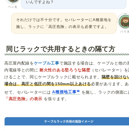
いんですよね？
ペン太
それだけでは不十分です。セパレーターにA種接地を
施し、ラックに「高圧危険」の表示も必要ですよ。
ハリ
同じラックで共用するときの隔て方
高圧屋内配線を
ケーブル工事
で施設する場合は、ケーブルと他の
内電線等との間に
耐火性のある堅ろうな隔壁
（セパレーター）を
けることで、同じケーブルラックに載せられます。
隔壁を設けな
場合は、高圧と低圧の間を150mm以上あける
必要があります。
せて、セパレーターには
A種接地工事
を施し、ラックの側面に
「高圧危険」の表示
を張ります。