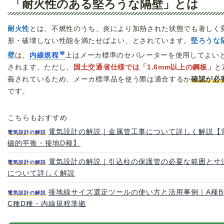
「耐火性のある堅ろうな隔壁」とは
耐火性
とは、不燃性のうち、炎により加熱された状態でも著しく
形・破壊しない性能を満たせばよい、とされています。
堅ろうな
壁
は、
内線規程
上はメーカ標準のセパレーターを使用してよい
されます。ただし、
国土交通省仕様では「1.6mm以上の鋼板」
と
義されているため、メーカ標準品を使う際は適合するか
確認が必
です。
こちらもおすすめ
電気設計の解説｜金属管工事について詳しく解説【
電気設計の解説
磁的平衡・接地D種】
電気設計の解説｜引込柱の保護管の必要な範囲と寸
電気設計の解説
について詳しく解説
接地線サイズ選定ツールの使い方と活用事例｜A種B
電気設計の解説
C種D種・内線規程準拠