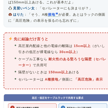
ば150mm以上あける。これが基本だよ」
見習いペン太
：「セパレーターにも決まりが？」
はりた
：「そう、A種
接地
が必要。あとはラックの側面
に「高圧危険」の表示を張るのも忘れずに」
先に結論だけ言うと
高圧屋内配線と他の電線の離隔は
15cm以上
（がいし
引きの低圧が裸電線なら
30cm以上
）
ケーブル工事なら
耐火性のある堅ろうな隔壁（セパレ
ーター）
で共用可
隔壁がないときは
150mm以上
あける
セパレーターは
A種接地
／側面に
「高圧危険」表示