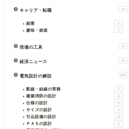
14
キャリア・転職
副業
6
趣味・娯楽
1
11
現場の工具
11
経済ニュース
263
電気設計の解説
配線・結線の実務
2
建築消防の設計
11
仕様の設計
13
サイズの設計
5
引込設備の設計
12
ＰＡＳの設計
6