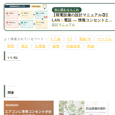
次に読むならこれ
【弱電設備の設計マニュアル③】
LAN・電話 ― 情報コンセントと
設計マニュアル
MDF／IDF
よく検索されているワード：
1 7 線
CT
電線 fb
ケーブル
照明
電圧
分電盤
漏電
内線規程
幹線
いいね:
関連