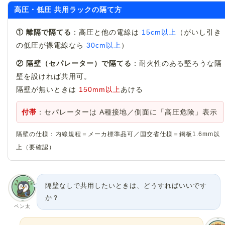
高圧・低圧 共用ラックの隔て方
① 離隔で隔てる
：高圧と他の電線は
15cm以上
（がいし引き
の低圧が裸電線なら
30cm以上
）
② 隔壁（セパレーター）で隔てる
：耐火性のある堅ろうな隔
壁を設ければ共用可。
隔壁が無いときは
150mm以上
あける
付帯
：セパレーターは A種接地／側面に「高圧危険」表示
隔壁の仕様：内線規程＝メーカ標準品可／国交省仕様＝鋼板1.6mm以
上（要確認）
隔壁なしで共用したいときは、どうすればいいです
か？
ペン太