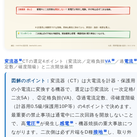
変流器
CTの選定4ポイント（変流比／定格負担
VA
／過
電流
定数／確度階級）と二次開放厳禁
図解のポイント：
変流器（CT）は大電流を計器・保護用
の小電流に変換する機器で、選定は①変流比（一次定格/
二次5A）、②定格負担(VA)、③過電流定数、④確度階級
（計器用0.5級/保護用10P等）の4ポイントで決めます。
最重要の禁止事項は通電中に二次回路を開放しないこと
で、高
電圧
が発生し
感電
・機器焼損の重大事故につ
ながります。二次側は必ず片端をD種
接地
し、取り外