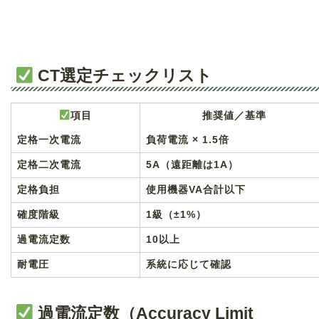
CT選定チェックリスト
項目
推奨値／基準
定格一次電流
負荷電流 × 1.5倍
定格二次電流
5A（遠距離は1A）
定格負担
使用機器VA合計以下
確度階級
1級（±1%）
過電流定数
10以上
耐電圧
系統に応じて確認
過電流定数（Accuracy Limit