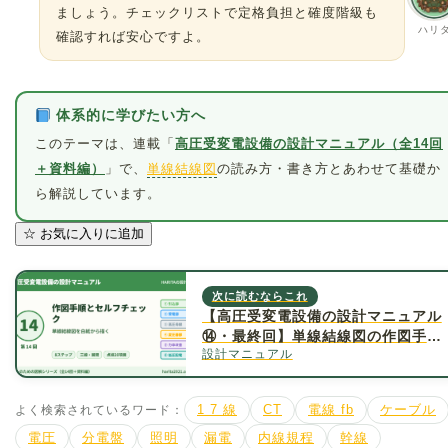
ましょう。チェックリストで定格負担と確度階級も
ハリ
確認すれば安心ですよ。
体系的に学びたい方へ
このテーマは、連載「
高圧受変電設備の設計マニュアル（全14回
＋資料編）
」で、
単線結線図
の読み方・書き方とあわせて基礎か
ら解説しています。
☆
お気に入りに追加
次に読むならこれ
【高圧受変電設備の設計マニュアル
⑭・最終回】単線結線図の作図手順
設計マニュアル
とセルフチェック20項目
よく検索されているワード：
1 7 線
CT
電線 fb
ケーブル
電圧
分電盤
照明
漏電
内線規程
幹線