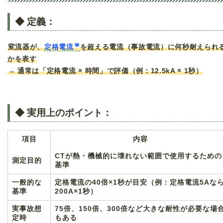
◆ 定義：
変流器が、
定格電流
を超える電流（事故電流）に何秒耐えられ
かを表す
→ 通常は「定格電流 × 時間」で評価（例：12.5kA × 1秒）
◆ 実用上のポイント：
項目
内容
CTが熱・機械的に壊れない範囲で使用するための
測定目的
基準
一般的な
定格電流の40倍×1秒が目安（例：定格電流5Aな
基準
200A×1秒）
実事故想
75倍、150倍、300倍など大きな耐性が必要な場
定時
もある