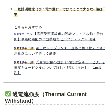
一般計測用途（例：電力量計）ではそこまで大きなn値は
要
こちらもおすすめ
【高圧受変電設備の設計マニュアル⑭・最終
設計マニュアル
回】単線結線図の作図手順とセルフチェック20項目
第三次トップランナー規格と切り替えに伴
受変電設備の設計
注意点について詳しく解説
受変電設備の設計｜消防認定キュービクル
受変電設備の設計
推奨キュービクルについて詳しく解説【屋外3m→1m緩
和】
過電流強度（Thermal Current
Withstand）