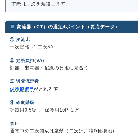
す際は二次を短絡します。
変流器（CT）の選定4ポイント（要点データ）
① 変流比
一次定格 ／ 二次5A
② 定格負担(VA)
計器・継電器・配線の負担に見合う
③ 過電流定数
保護協調
がとれる値
④ 確度階級
計器用0.5級 ／ 保護用10P など
禁止
通電中の二次開放は厳禁（二次は片端D種接地）