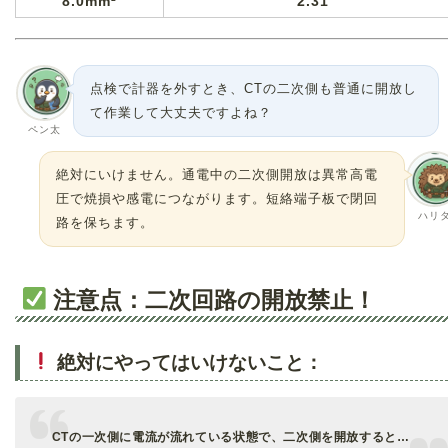
8.0mm²
2.31
点検で計器を外すとき、CTの二次側も普通に開放し
て作業して大丈夫ですよね？
ペン太
絶対にいけません。通電中の二次側開放は異常高電
圧で焼損や感電につながります。短絡端子板で閉回
ハリ
路を保ちます。
注意点：二次回路の開放禁止！
絶対にやってはいけないこと：
CTの一次側に電流が流れている状態で、二次側を開放すると…