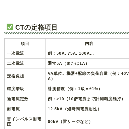
CTの定格項目
項目
内容
一次電流
例：50A, 75A, 100A…
二次電流
通常5A（または1A）
VA単位。機器+配線の負荷容量（例：40V
定格負担
A）
確度階級
計測精度（例：1級＝±1%）
過電流定数
例：>10（10倍電流まで計測精度維持）
耐電流
12.5kA（短時間電流耐性）
雷インパルス耐電
60kV（雷サージなど）
圧