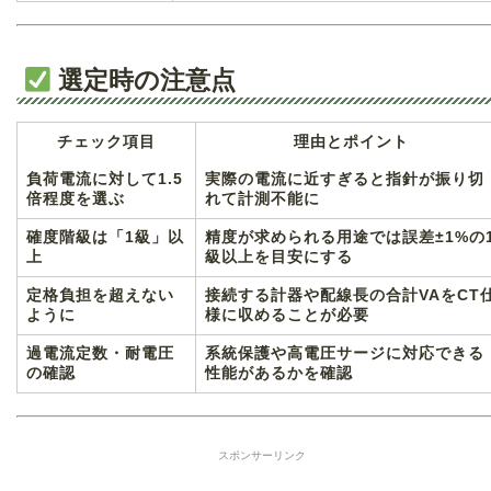
選定時の注意点
チェック項目
理由とポイント
負荷電流に対して1.5
実際の電流に近すぎると指針が振り切
倍程度を選ぶ
れて計測不能に
確度階級は「1級」以
精度が求められる用途では誤差±1%の
上
級以上を目安にする
定格負担を超えない
接続する計器や配線長の合計VAをCT
ように
様に収めることが必要
過電流定数・耐電圧
系統保護や高電圧サージに対応できる
の確認
性能があるかを確認
スポンサーリンク