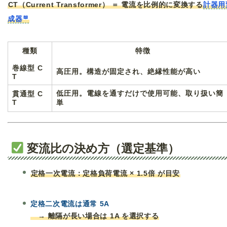
CT（Current Transformer） ＝ 電流を比例的に変換する
計器用
成器
種類
特徴
巻線型 C
高圧用。構造が固定され、絶縁性能が高い
T
低圧用。電線を通すだけで使用可能、取り扱い簡
貫通型 C
T
単
変流比の決め方（選定基準）
定格一次電流：定格負荷電流 × 1.5倍 が目安
定格二次電流は通常 5A
→ 離隔が長い場合は 1A を選択する