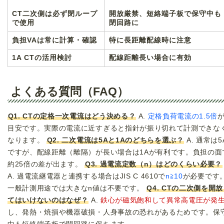
CT二次側は必ず閉ループ
開放厳禁、短絡端子板で保守中も
で使用
閉回路に
負担VAは常に計算・確認
特に長距離配線時に注意
1A CTの活用検討
配線距離長い場合に有効
よくある質問（FAQ）
Q1. CTの定格一次電流はどう決める？
A.
定格負荷電流の1.5倍
目安です。実際の電流に近すぎると指針が振り切れて計測できな
なります。
Q2. 二次電流は5Aと1Aのどちらを選ぶ？
A. 通常は5
ですが、配線距離（離隔）が長い場合は1Aが有利です。負担の面
約25倍の差が出ます。
Q3. 過電流定数（n）はどのくらい必要？
A. 過電流継電器と連携する場合はJIS C 4610で
n≧10
が必要です
一般計測用途では大きなn値は不要です。
Q4. CTの二次側を開
てはいけないのはなぜ？
A.
鉄心が磁気飽和して異常高電圧が発
し、発熱・焼損や機器破損・人身事故の恐れがあるためです。保