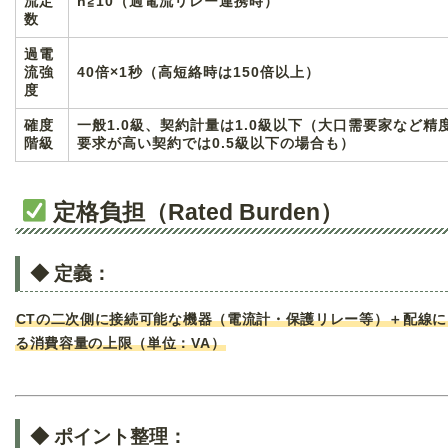
流定
n≧10（過電流リレー連携時）
数
過電
流強
40倍×1秒（高短絡時は150倍以上）
度
確度
一般1.0級、契約計量は1.0級以下（大口需要家など精
階級
要求が高い契約では0.5級以下の場合も）
定格負担（Rated Burden）
◆ 定義：
CTの二次側に接続可能な機器（電流計・保護リレー等）＋配線に
る消費容量の上限（単位：VA）
◆ ポイント整理：