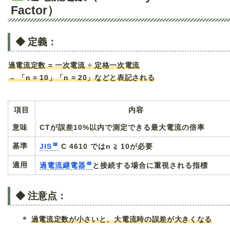
Factor）
◆ 定義：
過電流定数 = 一次電流 ÷ 定格一次電流
→ 「n = 10」「n = 20」などと表記される
項目
内容
意味
CTが誤差10%以内で測定できる最大電流の倍率
基準
JIS
C 4610 ではn ≧ 10が必要
適用
過電流継電器
と接続する場合に重視される指標
◆ 注意点：
過電流定数が小さいと、大電流時の誤差が大きくなる