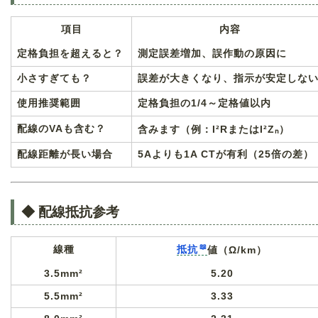
項目
内容
定格負担を超えると？
測定誤差増加、誤作動の原因に
小さすぎても？
誤差が大きくなり、指示が安定しな
使用推奨範囲
定格負担の1/4～定格値以内
配線のVAも含む？
含みます（例：I²RまたはI²Zₙ）
配線距離が長い場合
5Aよりも1A CTが有利（25倍の差）
◆ 配線抵抗参考
線種
抵抗
値（Ω/km）
3.5mm²
5.20
5.5mm²
3.33