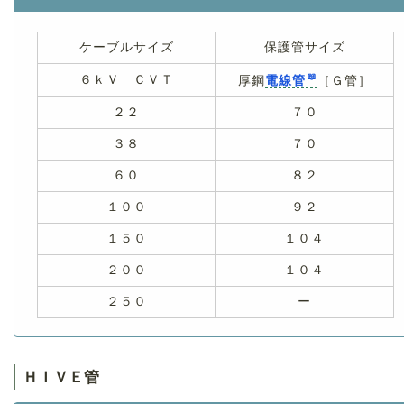
ケーブルサイズ
保護管サイズ
６ｋＶ ＣＶＴ
厚鋼
電線管
［Ｇ管］
２２
７０
３８
７０
６０
８２
１００
９２
１５０
１０４
２００
１０４
２５０
ー
ＨＩＶＥ管