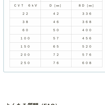
ＣＶＴ ６ｋV
Ｄ［㎜］
８Ｄ［㎜］
２２
４２
３３６
３８
４６
３６８
６０
５０
４００
１００
５７
４５６
１５０
６５
５２０
２００
７２
５７６
２５０
７６
６０８