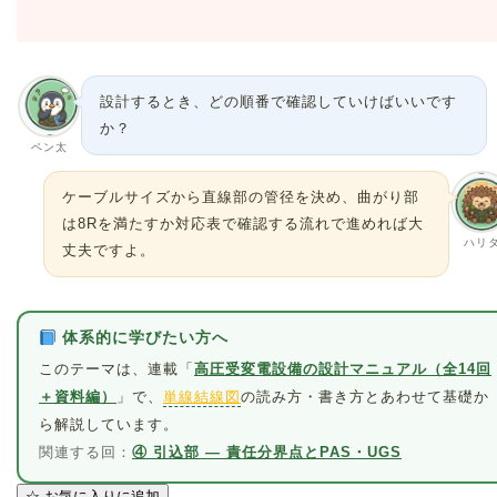
設計するとき、どの順番で確認していけばいいです
か？
ペン太
ケーブルサイズから直線部の管径を決め、曲がり部
は8Rを満たすか対応表で確認する流れで進めれば大
ハリ
丈夫ですよ。
体系的に学びたい方へ
このテーマは、連載「
高圧受変電設備の設計マニュアル（全14回
＋資料編）
」で、
単線結線図
の読み方・書き方とあわせて基礎か
ら解説しています。
関連する回：
④ 引込部 ― 責任分界点とPAS・UGS
☆
お気に入りに追加