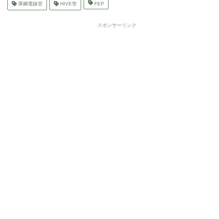
厚鋼電線管
HIVE管
FEP
スポンサーリンク