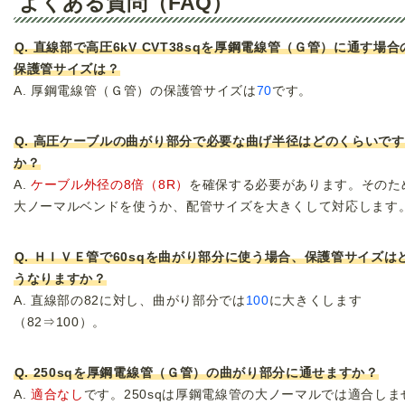
よくある質問（FAQ）
Q. 直線部で高圧6kV CVT38sqを厚鋼電線管（Ｇ管）に通す場合
保護管サイズは？
A. 厚鋼電線管（Ｇ管）の保護管サイズは
70
です。
Q. 高圧ケーブルの曲がり部分で必要な曲げ半径はどのくらいです
か？
A.
ケーブル外径の8倍（8R）
を確保する必要があります。そのた
大ノーマルベンドを使うか、配管サイズを大きくして対応します
Q. ＨＩＶＥ管で60sqを曲がり部分に使う場合、保護管サイズは
うなりますか？
A. 直線部の82に対し、曲がり部分では
100
に大きくします
（82⇒100）。
Q. 250sqを厚鋼電線管（Ｇ管）の曲がり部分に通せますか？
A.
適合なし
です。250sqは厚鋼電線管の大ノーマルでは適合しま