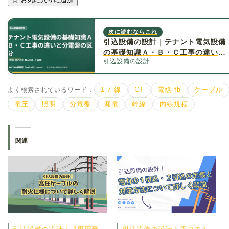
次に読むならこれ
引込設備の設計｜テナント電気設備
の基礎知識Ａ・Ｂ・Ｃ工事の違いと
引込設備の設計
分電盤の区分について詳しく解説
よく検索されているワード：
1 7 線
CT
電線 fb
ケーブル
電圧
照明
分電盤
漏電
幹線
内線規程
関連