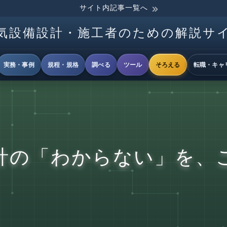
サイト内記事一覧へ
気設備設計・施工者のための解説サ
実務・事例
規程・規格
調べる
ツール
そろえる
転職・キャ
計の「わからない」を、