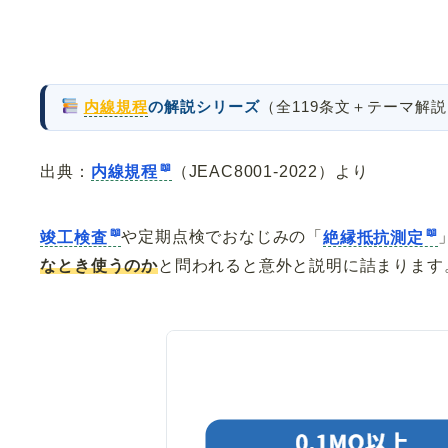
内線規程
の解説シリーズ
（全119条文＋テーマ解
出典：
内線規程
（JEAC8001-2022）より
竣工検査
や定期点検でおなじみの「
絶縁抵抗測定
なとき使うのか
と問われると意外と説明に詰まります