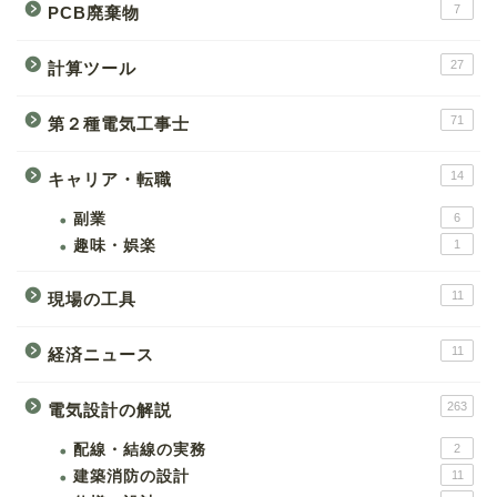
7
PCB廃棄物
27
計算ツール
71
第２種電気工事士
14
キャリア・転職
副業
6
趣味・娯楽
1
11
現場の工具
11
経済ニュース
263
電気設計の解説
配線・結線の実務
2
建築消防の設計
11