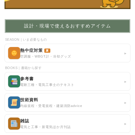
設計・現場で使えるおすすめアイテム
SEASON｜いま必要なもの
熱中症対策
夏
▸
空調服・WBGT計・冷却グッズ
BOOKS｜書籍から探す
参考書
▸
電験三種・電気工事士のテキスト
技術資料
▸
内線規程・受電規程・建築消防advice
雑誌
▸
電気と工事・新電気ほか月刊誌