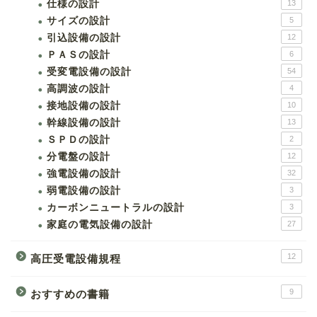
仕様の設計
13
サイズの設計
5
引込設備の設計
12
ＰＡＳの設計
6
受変電設備の設計
54
高調波の設計
4
接地設備の設計
10
幹線設備の設計
13
ＳＰＤの設計
2
分電盤の設計
12
強電設備の設計
32
弱電設備の設計
3
カーボンニュートラルの設計
3
家庭の電気設備の設計
27
12
高圧受電設備規程
9
おすすめの書籍