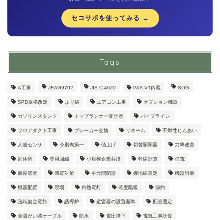
セコサポを使ってみる →
Tags
A工事
JEAG9702
JIS C 4620
PAS VT内蔵
SOG
SPD規格改定
より線
エアコン工事
オプション機器
ガソリンスタンド
トップランナー変圧器
パイプライン
フロアダクト工事
ブレーカー交換
リネーム
不燃性じんあい
人感センサ
令別表第一
値上げ
切替開閉器
力率改善
固体音
専用回線
小規模企業共済
幹線計算
強電
感度電流
感電対策
手元開閉器
接地線選定
機器容量
機器配置
現場
白熱電灯
確度階級
節約
臨時架空電飾
誘導炉
避雷器の設置基準
配管選定
金属がい装ケーブル
防水
電圧降下
電気工事計算