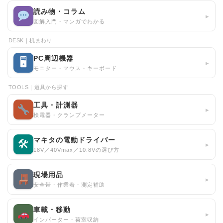
読み物・コラム
▸
図解入門・マンガでわかる
DESK｜机まわり
PC周辺機器
🖥
▸
モニター・マウス・キーボード
TOOLS｜道具から探す
工具・計測器
▸
検電器・クランプメーター
マキタの電動ドライバー
🛠
▸
18V／40Vmax／10.8Vの選び方
現場用品
▸
安全帯・作業着・測定補助
車載・移動
▸
インバーター・荷室収納