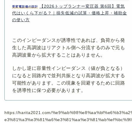
【2026トップランナー変圧器 第6回】電気
受変電設備の設計
代はいくら下がる？｜損失低減の試算・価格上昇・補助金
の使い方
このインピーダンスが誘導性であれば、負荷から発
生した高調波はリアクトル側へ分流するのみで元も
高調波量から拡大することはありません。
しかし逆に容量性インピーダンス（値が負となる）
になると回路内で並列共振となり高調波が拡大する
可能性があります。この現象を回避するために回路
を誘導性に保つ必要があります。
https://harita2021.com/%e9%ab%98%e8%aa%bf%e6%b3%a2
e3%81%a3%e3%81%a6%e3%81%aa%e3%81%ab%ef%bc%9f