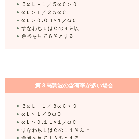
５ωＬ－１／５ωＣ＞０
ωＬ＞１／２５ωＣ
ωＬ＞０.０４×１／ωＣ
すなわちＬはＣの４％以上
余裕を見て６％とする
第３高調波の含有率が多い場合
３ωＬ－１／３ωＣ＞０
ωＬ＞１／９ωＣ
ωＬ＞０.１１×１／ωＣ
すなわちＬはＣの１１％以上
余裕を見て１３％とする