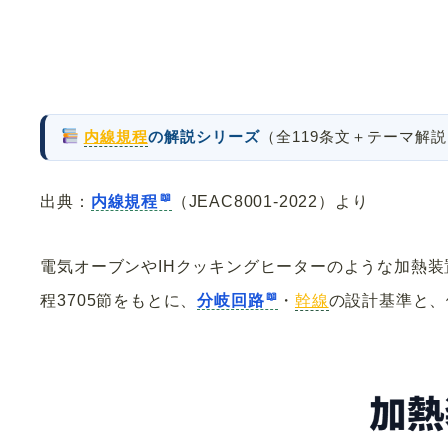
内線規程
の解説シリーズ
（全119条文＋テーマ解
出典：
内線規程
（JEAC8001-2022）より
電気オーブンやIHクッキングヒーターのような加熱装
程3705節をもとに、
分岐回路
・
幹線
の設計基準と、