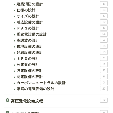
建築消防の設計
11
仕様の設計
13
サイズの設計
5
引込設備の設計
12
ＰＡＳの設計
6
受変電設備の設計
54
高調波の設計
4
接地設備の設計
10
幹線設備の設計
13
ＳＰＤの設計
2
分電盤の設計
12
強電設備の設計
32
弱電設備の設計
6
カーボンニュートラルの設計
3
家庭の電気設備の設計
27
12
高圧受電設備規程
9