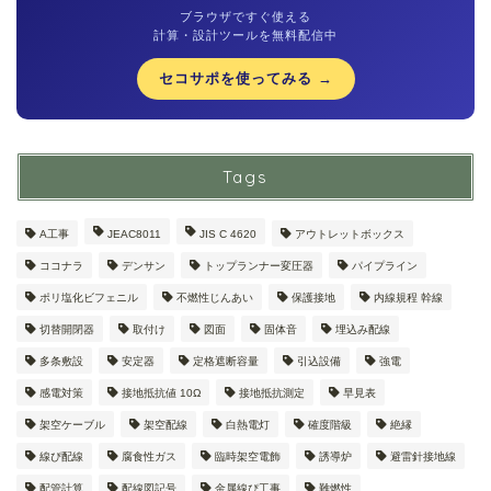
ブラウザですぐ使える
計算・設計ツールを無料配信中
セコサポを使ってみる →
Tags
A工事
JEAC8011
JIS C 4620
アウトレットボックス
ココナラ
デンサン
トップランナー変圧器
パイプライン
ポリ塩化ビフェニル
不燃性じんあい
保護接地
内線規程 幹線
切替開閉器
取付け
図面
固体音
埋込み配線
多条敷設
安定器
定格遮断容量
引込設備
強電
感電対策
接地抵抗値 10Ω
接地抵抗測定
早見表
架空ケーブル
架空配線
白熱電灯
確度階級
絶縁
線ぴ配線
腐食性ガス
臨時架空電飾
誘導炉
避雷針接地線
配管計算
配線図記号
金属線ぴ工事
難燃性