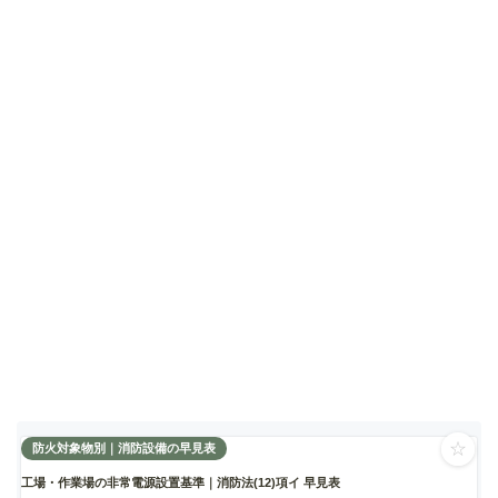
☆
防火対象物別｜消防設備の早見表
工場・作業場の非常電源設置基準｜消防法(12)項イ 早見表