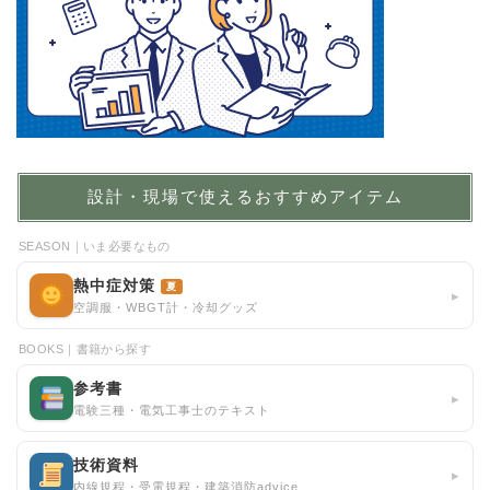
設計・現場で使えるおすすめアイテム
SEASON｜いま必要なもの
熱中症対策
夏
▸
空調服・WBGT計・冷却グッズ
BOOKS｜書籍から探す
参考書
▸
電験三種・電気工事士のテキスト
技術資料
▸
内線規程・受電規程・建築消防advice