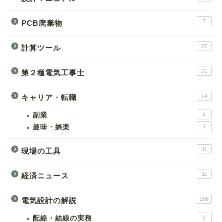
7
PCB廃棄物
27
計算ツール
71
第２種電気工事士
14
キャリア・転職
副業
6
趣味・娯楽
1
11
現場の工具
11
経済ニュース
266
電気設計の解説
配線・結線の実務
2