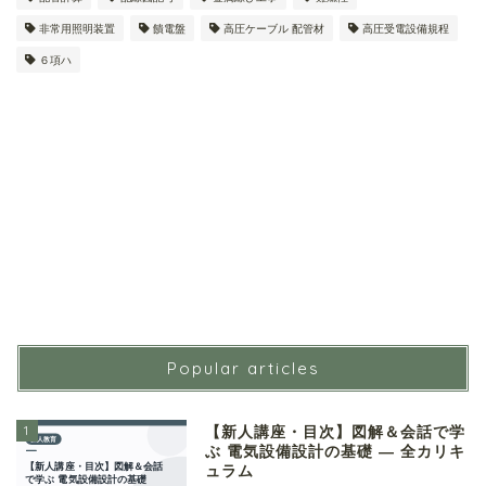
非常用照明装置
饋電盤
高圧ケーブル 配管材
高圧受電設備規程
６項ハ
Popular articles
1
【新人講座・目次】図解＆会話で学
ぶ 電気設備設計の基礎 ― 全カリキ
ュラム