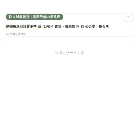
☆
防火対象物別｜消防設備の早見表
建物用途別設置基準
(1)項イ 劇場・映画館
ロ 公会堂・集会所
2025年9月25日
スポンサーリンク