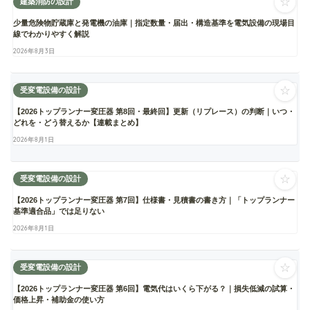
☆
建築消防の設計
少量危険物貯蔵庫と発電機の油庫｜指定数量・届出・構造基準を電気設備の現場目
線でわかりやすく解説
2026年8月3日
☆
受変電設備の設計
【2026トップランナー変圧器 第8回・最終回】更新（リプレース）の判断｜いつ・
どれを・どう替えるか【連載まとめ】
2026年8月1日
☆
受変電設備の設計
【2026トップランナー変圧器 第7回】仕様書・見積書の書き方｜「トップランナー
基準適合品」では足りない
2026年8月1日
☆
受変電設備の設計
【2026トップランナー変圧器 第6回】電気代はいくら下がる？｜損失低減の試算・
価格上昇・補助金の使い方