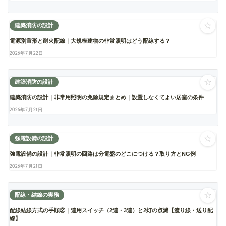
☆
建築消防の設計
電源別置形と耐火配線｜大規模建物の非常照明はどう配線する？
2026年7月22日
☆
建築消防の設計
建築消防の設計｜非常用照明の免除規定まとめ｜設置しなくてよい居室の条件
2026年7月21日
☆
強電設備の設計
強電設備の設計｜非常照明の回路は分電盤のどこにつける？取り方とNG例
2026年7月21日
☆
配線・結線の実務
配線結線方式の手順②｜連用スイッチ（2連・3連）と2灯の点滅【渡り線・送り配
線】