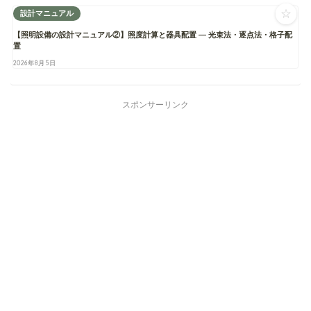
☆
設計マニュアル
【照明設備の設計マニュアル②】照度計算と器具配置 ― 光束法・逐点法・格子配
置
2026年8月5日
スポンサーリンク