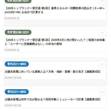
☆
受変電設備の設計
【2026トップランナー変圧器 第2回】基準エネルギー消費効率の読み方｜E＝Wi＋
(m/100)²×Wc を自分で計算する
2026年8月1日
☆
受変電設備の設計
【2026トップランナー変圧器 第1回】2026年4月に何が変わった？｜制度の全体像
と「ユーザーに交換義務はない」の本当の意味
2026年8月1日
☆
電気設計の解説
太陽光発電に向いている屋根とは？方角・傾斜・面積・影の見方【連載第4回】
2026年7月30日
☆
電気設計の解説
太陽光発電は何年で元が取れる？回収年数シミュレーターで計算【連載第3回】
2026年7月30日