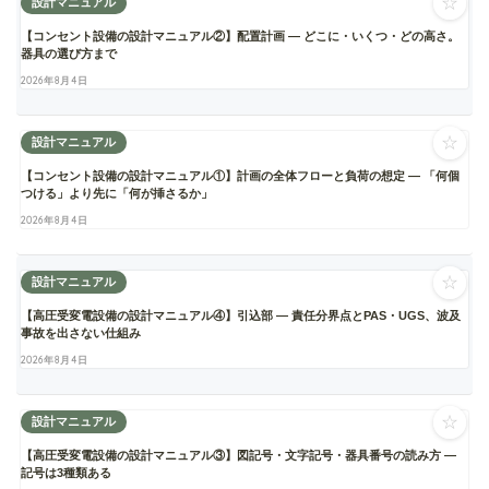
☆
設計マニュアル
【コンセント設備の設計マニュアル②】配置計画 ― どこに・いくつ・どの高さ。
器具の選び方まで
2026年8月4日
☆
設計マニュアル
【コンセント設備の設計マニュアル①】計画の全体フローと負荷の想定 ― 「何個
つける」より先に「何が挿さるか」
2026年8月4日
☆
設計マニュアル
【高圧受変電設備の設計マニュアル④】引込部 ― 責任分界点とPAS・UGS、波及
事故を出さない仕組み
2026年8月4日
☆
設計マニュアル
【高圧受変電設備の設計マニュアル③】図記号・文字記号・器具番号の読み方 ―
記号は3種類ある