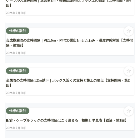
ケーブルの支持間隔｜造営材2m・接触防護6mとラック上の固定【支持間隔・第4
回】
2026年7月28日
☆
仕様の設計
合成樹脂管の支持間隔｜VE1.5m・PF/CD露出1mとたわみ・温度伸縮対策【支持間
隔・第3回】
2026年7月28日
☆
仕様の設計
金属管の支持間隔は2m以下｜ボックス近くの支持と施工の要点【支持間隔・第2
回】
2026年7月28日
☆
仕様の設計
配管・ケーブルラックの支持間隔はこう決まる｜根拠と早見表【総論・第1回】
2026年7月28日