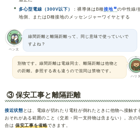
多心型電線（300V以下）
：裸導体はB種
接地
の中性線/
地側、またはD種接地のメッセンジャーワイヤとする
線間距離と離隔距離って、同じ意味で使っていいで
すよね？
ペン太
別物です。線間距離は電線同士、離隔距離は他物と
の距離。参照する表も違うので混同は禁物です。
ハリ
③ 保安工事と離隔距離
接近状態
とは、電線が切れたり電柱が倒れたときに他物へ接触す
おそれがある範囲のこと（交差・同一支持物は含まない）。次の
合は
保安工事を省略
できます。