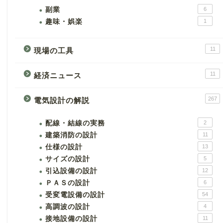
副業
6
趣味・娯楽
1
11
現場の工具
11
経済ニュース
267
電気設計の解説
配線・結線の実務
2
建築消防の設計
11
仕様の設計
13
サイズの設計
5
引込設備の設計
12
ＰＡＳの設計
6
受変電設備の設計
54
高調波の設計
4
接地設備の設計
11