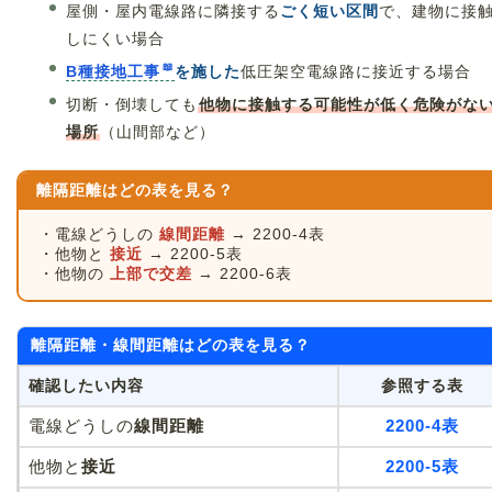
屋側・屋内電線路に隣接する
ごく短い区間
で、建物に接
しにくい場合
B種接地工事
を施した
低圧架空電線路に接近する場合
切断・倒壊しても
他物に接触する可能性が低く危険がな
場所
（山間部など）
離隔距離はどの表を見る？
・電線どうしの
線間距離
→ 2200-4表
・他物と
接近
→ 2200-5表
・他物の
上部で交差
→ 2200-6表
離隔距離・線間距離はどの表を見る？
確認したい内容
参照する表
電線どうしの
線間距離
2200-4表
他物と
接近
2200-5表