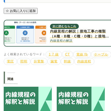
☆
お気に入りに追加
次に読むならこれ
内線規程の解説｜接地工事の種類
（A種・B種・C種・D種）と接地抵
内線規程の解説
抗値について詳しく解説
よく検索されているワード：
1 7 線
CT
電線 fb
ケーブル
電圧
照明
分電盤
漏電
幹線
内線規程
関連