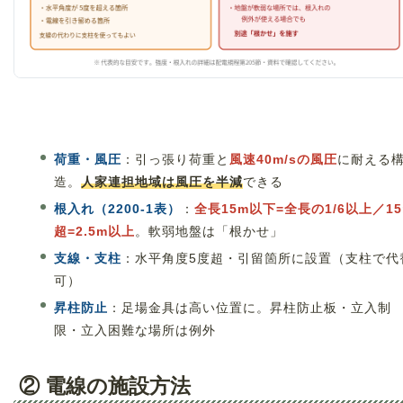
荷重・風圧
：引っ張り荷重と
風速40m/sの風圧
に耐える
造。
人家連担地域は風圧を半減
できる
根入れ（2200-1表）
：
全長15m以下=全長の1/6以上／15
超=2.5m以上
。軟弱地盤は「根かせ」
支線・支柱
：水平角度5度超・引留箇所に設置（支柱で代
可）
昇柱防止
：足場金具は高い位置に。昇柱防止板・立入制
限・立入困難な場所は例外
② 電線の施設方法