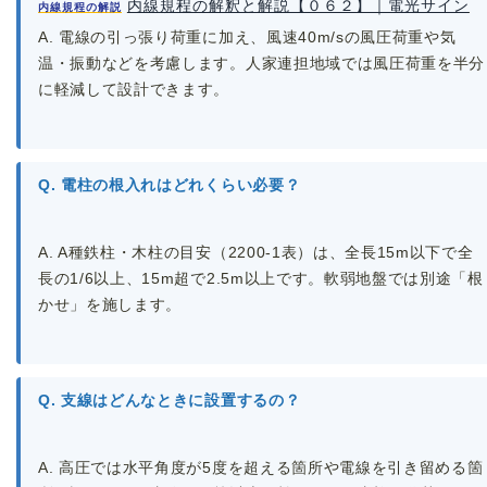
内線規程の解釈と解説【０６２】｜電光サイン
内線規程の解説
A. 電線の引っ張り荷重に加え、風速40m/sの風圧荷重や気
温・振動などを考慮します。人家連担地域では風圧荷重を半分
に軽減して設計できます。
Q. 電柱の根入れはどれくらい必要？
A. A種鉄柱・木柱の目安（2200-1表）は、全長15m以下で全
長の1/6以上、15m超で2.5m以上です。軟弱地盤では別途「根
かせ」を施します。
Q. 支線はどんなときに設置するの？
A. 高圧では水平角度が5度を超える箇所や電線を引き留める箇