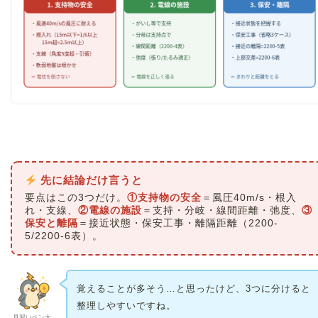
先に結論だけ言うと
要点はこの3つだけ。
①支持物の安全
＝風圧40m/s・根入
れ・支線、
②電線の施設
＝支持・分岐・線間距離・弛度、
③
保安と離隔
＝接近状態・保安工事・離隔距離（2200-
5/2200-6表）。
覚えることが多そう…と思ったけど、3つに分けると
整理しやすいですね。
見習いペン太