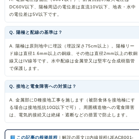
DC60V以下、陽極周辺の電位差は直流10V以下、地表・水中
の電位差は5V以下です。
Q. 陽極と配線の基準は？
A. 陽極は原則地中に埋設（埋設深さ75cm以上）。陽極リー
ド線は直径1.6mm以上の銅線、その他は直径2mm以上の軟銅
線又はIV線等です。水中配線は金属管又は堅牢な合成樹脂管
で保護します。
Q. 接地と電食障害への対策は？
A. 金属部にD種接地工事を施します（被防食体を接地極にす
る場合は接地抵抗10Ω以下で可）。周囲構造物への電食障害
は、電気的接続又は絶縁・遮断などの措置で防止します。
この記事の根拠規程
｜解説の原文は内線規程(JEAC8001-