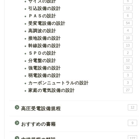
サイズの設計
5
引込設備の設計
12
ＰＡＳの設計
6
受変電設備の設計
54
高調波の設計
4
接地設備の設計
10
幹線設備の設計
13
ＳＰＤの設計
2
分電盤の設計
12
強電設備の設計
32
弱電設備の設計
3
カーボンニュートラルの設計
3
家庭の電気設備の設計
27
12
高圧受電設備規程
9
おすすめの書籍
127