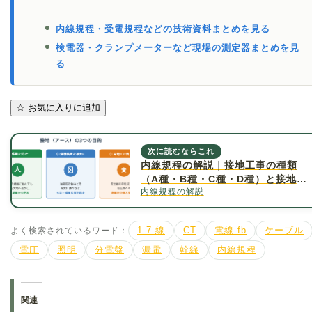
内線規程・受電規程などの技術資料まとめを見る
検電器・クランプメーターなど現場の測定器まとめを見
る
☆
お気に入りに追加
次に読むならこれ
内線規程の解説｜接地工事の種類
（A種・B種・C種・D種）と接地抵
内線規程の解説
抗値について詳しく解説
よく検索されているワード：
1 7 線
CT
電線 fb
ケーブル
電圧
照明
分電盤
漏電
幹線
内線規程
関連