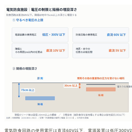
電気防食回路の使用電圧は直流60V以下、電源装置は低圧300V