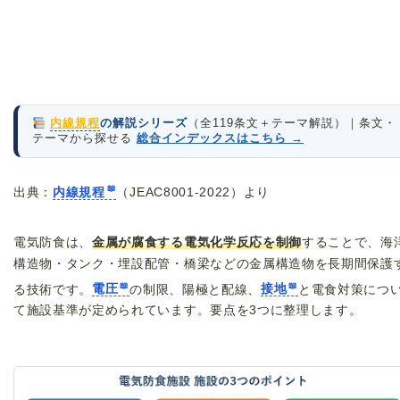
内線規程
の解説シリーズ
（全119条文＋テーマ解説）｜条文・
テーマから探せる
総合インデックスはこちら →
出典：
内線規程
（JEAC8001-2022）より
電気防食は、
金属が腐食する電気化学反応を制御
することで、海
構造物・タンク・埋設配管・橋梁などの金属構造物を長期間保護
る技術です。
電圧
の制限、陽極と配線、
接地
と電食対策につ
て施設基準が定められています。要点を3つに整理します。