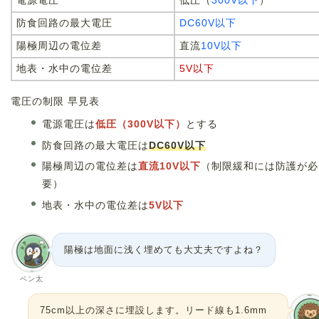
電源電圧
低圧（
300V以下
）
防食回路の最大電圧
DC60V以下
陽極周辺の電位差
直流
10V以下
地表・水中の電位差
5V以下
電圧の制限 早見表
電源電圧は
低圧（300V以下）
とする
防食回路の最大電圧は
DC60V以下
陽極周辺の電位差は
直流10V以下
（制限緩和には防護が必
要）
地表・水中の電位差は
5V以下
陽極は地面に浅く埋めても大丈夫ですよね？
ペン太
75cm以上の深さに埋設します。リード線も1.6mm