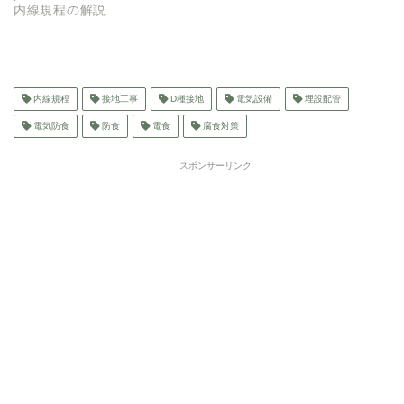
内線規程の解説
内線規程
接地工事
D種接地
電気設備
埋設配管
電気防食
防食
電食
腐食対策
スポンサーリンク