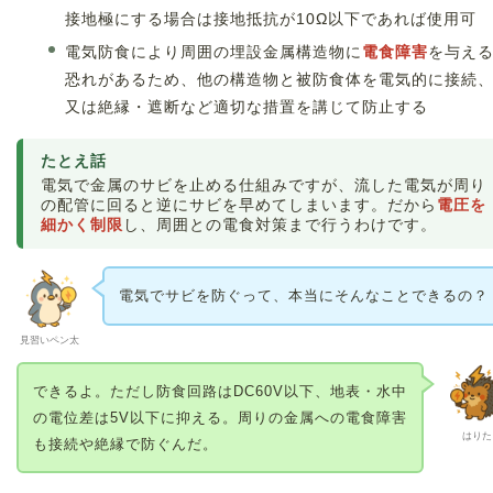
接地極にする場合は接地抵抗が10Ω以下であれば使用可
電気防食により周囲の埋設金属構造物に
電食障害
を与え
恐れがあるため、他の構造物と被防食体を電気的に接続
又は絶縁・遮断など適切な措置を講じて防止する
たとえ話
電気で金属のサビを止める仕組みですが、流した電気が周り
の配管に回ると逆にサビを早めてしまいます。だから
電圧を
細かく制限
し、周囲との電食対策まで行うわけです。
電気でサビを防ぐって、本当にそんなことできるの？
見習いペン太
できるよ。ただし防食回路はDC60V以下、地表・水中
の電位差は5V以下に抑える。周りの金属への電食障害
はりた
も接続や絶縁で防ぐんだ。