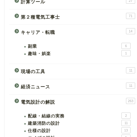
27
計算ツール
71
第２種電気工事士
14
キャリア・転職
副業
6
趣味・娯楽
1
11
現場の工具
11
経済ニュース
263
電気設計の解説
配線・結線の実務
2
建築消防の設計
11
仕様の設計
13