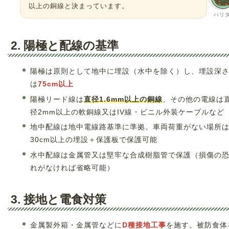
以上の銅線と決まっています。
ハリ
2. 陽極と配線の基準
陽極は原則として地中に埋設（水中を除く）し、埋設深
は
75cm以上
陽極リード線は
直径1.6mm以上の銅線
、その他の電線は
径2mm以上の軟銅線又はIV線・ビニル外装ケーブルなど
地中配線は地中電線路基準に準拠。車両荷重がない場所
30cm以上の埋設＋保護板で保護可能
水中配線は金属管又は堅牢な合成樹脂管で保護（損傷の
れがなければ省略可能）
3. 接地と電食対策
金属製外箱・金属管などに
D種接地工事
を施す。被防食体