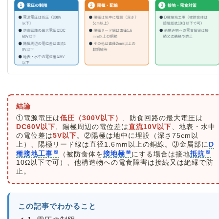
結論
①電源電圧は
低圧（300V以下）
、防食回路の最大電圧は
DC60V以下
、陽極周辺の電位差は
直流10V以下
、地表・水中
の電位差は
5V以下
。②陽極は地中に埋設（深さ75cm以
上）、陽極リード線は直径1.6mm以上の銅線。③金属部に
D
種接地工事
（被防食体を
接地極
にする場合は接地
抵抗
10Ω以下で可）、他構造物への電食障害は接続又は絶縁で防
止。
この記事でわかること