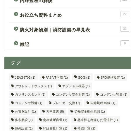
内線規程の解説
22
お役立ち資料まとめ
32
防火対象物別｜消防設備の早見表
9
雑記
タグ
JEAG9702
(1)
PAS VT内蔵
(1)
SOG
(1)
SPD規格改定
(1)
アウトレットボックス
(1)
オプション機器
(1)
ガソリンスタンド
(1)
コンデンサ安全対策
(1)
コンデンサ容量
(1)
コンデンサ設備
(1)
ブレーカー交換
(1)
内線規程 幹線
(1)
分電盤設計
(1)
力率改善
(8)
労働安全衛生規則
(1)
多条敷設
(1)
定格遮断容量
(1)
将来性を考慮した電流計
(1)
屋外設置
(1)
幹線容量計算
(1)
幹線計算
(2)