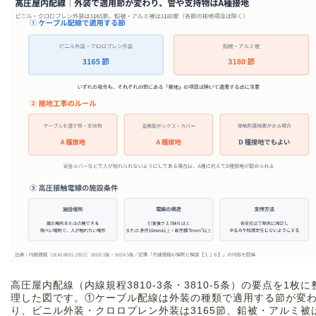
高圧屋内配線（内線規程3810-3条・3810-5条）の要点を1枚に
理した図です。①ケーブル配線は外装の種類で適用する節が変
り、ビニル外装・クロロプレン外装は3165節、鉛被・アルミ被