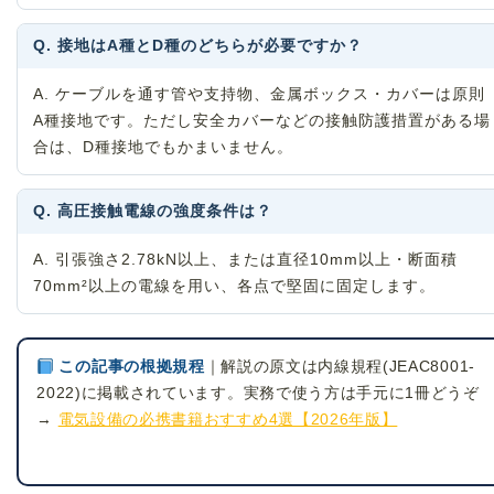
Q. 接地はA種とD種のどちらが必要ですか？
A. ケーブルを通す管や支持物、金属ボックス・カバーは原則
A種接地です。ただし安全カバーなどの接触防護措置がある場
合は、D種接地でもかまいません。
Q. 高圧接触電線の強度条件は？
A. 引張強さ2.78kN以上、または直径10mm以上・断面積
70mm²以上の電線を用い、各点で堅固に固定します。
この記事の根拠規程
｜解説の原文は内線規程(JEAC8001-
2022)に掲載されています。実務で使う方は手元に1冊どうぞ
→
電気設備の必携書籍おすすめ4選【2026年版】