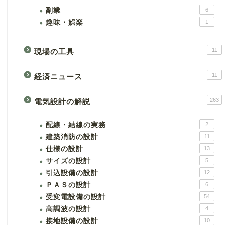
副業
6
趣味・娯楽
1
11
現場の工具
11
経済ニュース
263
電気設計の解説
配線・結線の実務
2
建築消防の設計
11
仕様の設計
13
サイズの設計
5
引込設備の設計
12
ＰＡＳの設計
6
受変電設備の設計
54
高調波の設計
4
接地設備の設計
10