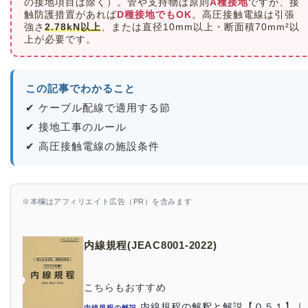
の接地項目は除く）。管や支持物は原則
A種接地
ですが、接
触防護措置があれば
D種接地でもOK
。高圧接触電線は引張
強さ
2.78kN以上
、または直径10mm以上・断面積70mm²以
上が必要です。
この記事でわかること
✔ ケーブル配線で適用する節
✔ 接地工事のルール
✔ 高圧接触電線の施設条件
※本欄はアフィリエイト広告（PR）を含みます
内線規程(JEAC8001-2022)
こちらもおすすめ
内線規程の解釈と解説【０５１】｜
内線規程の解説