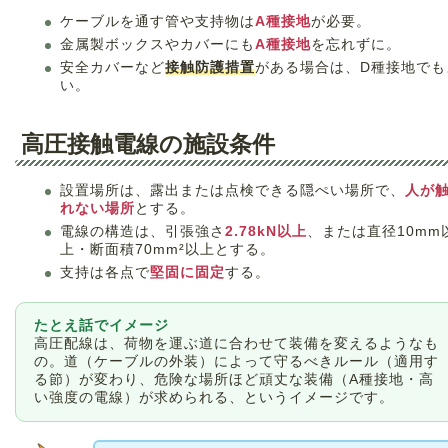
ケーブルを通す管や支持物は
A種接地
が必要。
金属製ボックスやカバーにも
A種接地
を忘れずに。
安全カバーなど
接触防護措置
がある場合は、D種接地でも
い。
高圧接触電線の施設条件
設置場所は、露出または点検できる隠ぺい場所で、
人が
れない場所
とする。
電線の構造は、引張強さ
2.78kN以上
、または直径10mm
上・断面積70mm²以上とする。
支持は各点で
堅固に固定
する。
たとえ話でイメージ
高圧配線は、荷物を運ぶ道に合わせて装備を変えるようなも
の。道（ケーブルの外装）によって守るべきルール（適用す
る節）が変わり、危険な場所ほど頑丈な装備（A種接地・高
い強度の電線）が求められる、というイメージです。