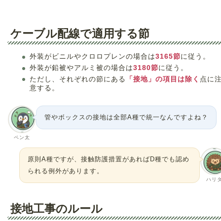
ケーブル配線で適用する節
外装がビニルやクロロプレンの場合は
3165節
に従う。
外装が鉛被やアルミ被の場合は
3180節
に従う。
ただし、それぞれの節にある
「接地」の項目は除く
点に
意する。
管やボックスの接地は全部A種で統一なんですよね？
ペン太
原則A種ですが、接触防護措置があればD種でも認め
られる例外があります。
ハリ
接地工事のルール