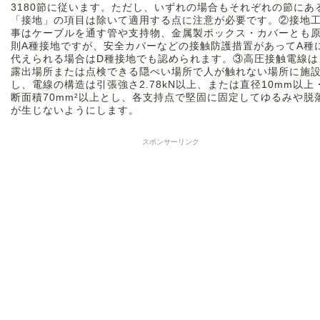
3180節に従います。ただし、いずれの場合もそれぞれの節にあ
「接地」の項目は除いて適用する点に注意が必要です。②接地
事はケーブルを通す管や支持物、金属製ボックス・カバーとも
則A種接地ですが、安全カバーなどの接触防護措置があってA種
代えられる場合はD種接地でも認められます。③高圧接触電線は
露出場所または点検できる隠ぺい場所で人が触れない場所に施
し、電線の構造は引張強さ2.78kN以上、または直径10mm以上
断面積70mm²以上とし、各支持点で堅固に固定してゆるみや脱
が生じないようにします。
スポンサーリンク