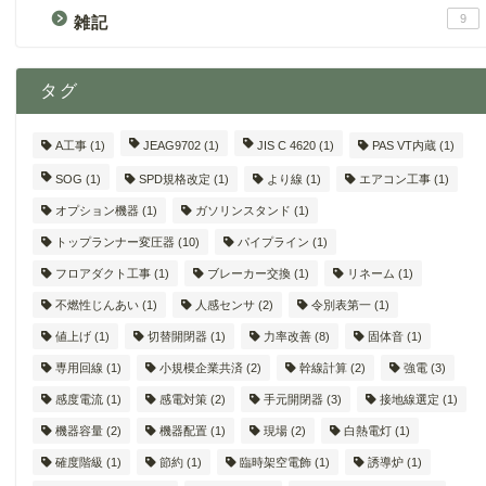
9
雑記
タグ
A工事
(1)
JEAG9702
(1)
JIS C 4620
(1)
PAS VT内蔵
(1)
SOG
(1)
SPD規格改定
(1)
より線
(1)
エアコン工事
(1)
オプション機器
(1)
ガソリンスタンド
(1)
トップランナー変圧器
(10)
パイプライン
(1)
フロアダクト工事
(1)
ブレーカー交換
(1)
リネーム
(1)
不燃性じんあい
(1)
人感センサ
(2)
令別表第一
(1)
値上げ
(1)
切替開閉器
(1)
力率改善
(8)
固体音
(1)
専用回線
(1)
小規模企業共済
(2)
幹線計算
(2)
強電
(3)
感度電流
(1)
感電対策
(2)
手元開閉器
(3)
接地線選定
(1)
機器容量
(2)
機器配置
(1)
現場
(2)
白熱電灯
(1)
確度階級
(1)
節約
(1)
臨時架空電飾
(1)
誘導炉
(1)