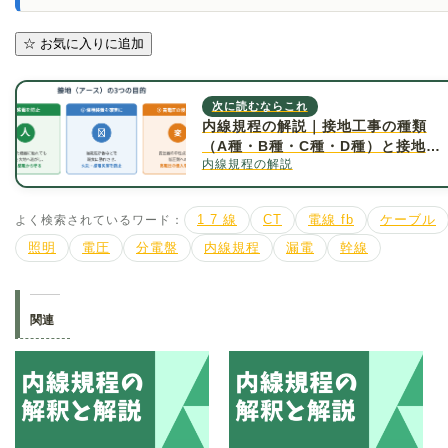
☆
お気に入りに追加
次に読むならこれ
内線規程の解説｜接地工事の種類
（A種・B種・C種・D種）と接地抵
内線規程の解説
抗値について詳しく解説
よく検索されているワード：
1 7 線
CT
電線 fb
ケーブル
照明
電圧
分電盤
内線規程
漏電
幹線
関連