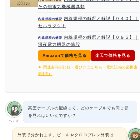
その他電気機械器具類
内線規程の解釈と解説【０４０】｜
内線規程の解説
セルラダクト
内線規程の解釈と解説【０９５】｜
内線規程の解説
深夜電力機器の施設
Amazonで価格を見る
楽天で価格を見る
▶ 関連書籍の比較・選び方はこちら（電気設備の必携書
籍4選）
高圧ケーブルの配線って、どのケーブルでも同じ節
を見ればいいんですか？
ペン太
外装で分かれます。ビニルやクロロプレン外装は