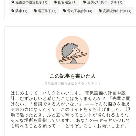
避雷器の設置基準
(1)
配管選定
(1)
金属がい装ケーブル
(1)
防水
(1)
電圧降下
(7)
電気工事計算
(4)
高調波流出計算
(1)
この記事を書いた人
電気設備の情報発信をするハリネズミ
はじめまして、ハリタといいます。 電気設備の計画や設
計、むずかしいと感じたことはありませんか？ 「先輩に聞
けない」「相談できる人がいない」 ――そんな悩みを抱え
る方の力になりたくて、このサイトを立ち上げました。 現
場で迷ったとき、ふと立ち寄ってヒントが得られるような、
そんな場所を目指しています。 あなたのモヤモヤが少しで
も晴れることを願って――どうぞよろしくお願いします。