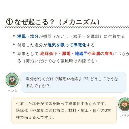
① なぜ起こる？（メカニズム）
潮風・塩分
が機器（がいし・端子・金属部）に付着する
付着した塩分が
湿気を吸って導電化
する
結果として
絶縁低下・漏電・
地絡
や金属の腐食
につな
る（海沿いだけでなく強風時は内陸でも）
塩分が付くだけで漏電や地絡まで⁉ どうしてそうな
るんですか？
ペン太
付着した塩分が湿気を吸って導電化するからです。
絶縁低下や腐食に進む前に、材料・施工・保守の3本
ハリ
柱で備えるんですよ。