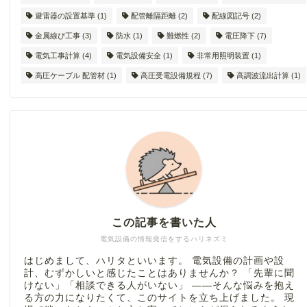
避雷器の設置基準
(1)
配管離隔距離
(2)
配線図記号
(2)
金属線ぴ工事
(3)
防水
(1)
難燃性
(2)
電圧降下
(7)
電気工事計算
(4)
電気設備安全
(1)
非常用照明装置
(1)
高圧ケーブル 配管材
(1)
高圧受電設備規程
(7)
高調波流出計算
(1)
この記事を書いた人
電気設備の情報発信をするハリネズミ
はじめまして、ハリタといいます。 電気設備の計画や設
計、むずかしいと感じたことはありませんか？ 「先輩に聞
けない」「相談できる人がいない」 ――そんな悩みを抱え
る方の力になりたくて、このサイトを立ち上げました。 現