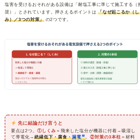
塩害を受けるおそれがある設備は「耐塩工事に準じて施工する（
奨）」とされています。押さえるポイントは
「なぜ起こるか（し
み）／3つの対策」
の2つです。
先に結論だけ言うと
要点は2つ。
①しくみ
＝飛来した塩分が機器に付着→吸湿し
て導電化→
絶縁低下・腐食・
漏電
。
②対策の3本柱
＝材料