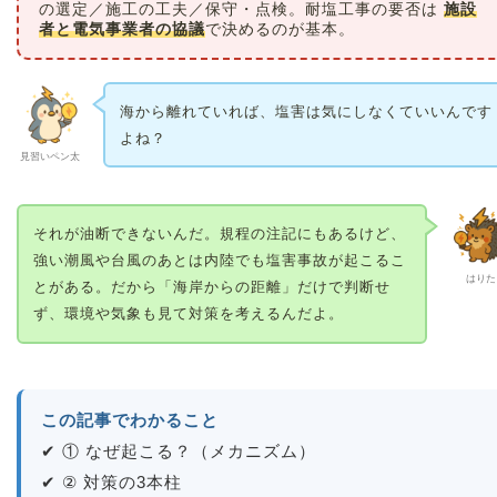
の選定／施工の工夫／保守・点検。耐塩工事の要否は
施設
者と電気事業者の協議
で決めるのが基本。
海から離れていれば、塩害は気にしなくていいんです
よね？
見習いペン太
それが油断できないんだ。規程の注記にもあるけど、
強い潮風や台風のあとは内陸でも塩害事故が起こるこ
はりた
とがある。だから「海岸からの距離」だけで判断せ
ず、環境や気象も見て対策を考えるんだよ。
この記事でわかること
✔ ① なぜ起こる？（メカニズム）
✔ ② 対策の3本柱