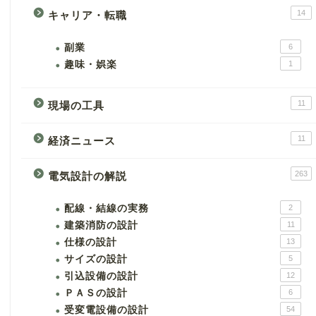
14
キャリア・転職
副業
6
趣味・娯楽
1
11
現場の工具
11
経済ニュース
263
電気設計の解説
配線・結線の実務
2
建築消防の設計
11
仕様の設計
13
サイズの設計
5
引込設備の設計
12
ＰＡＳの設計
6
受変電設備の設計
54