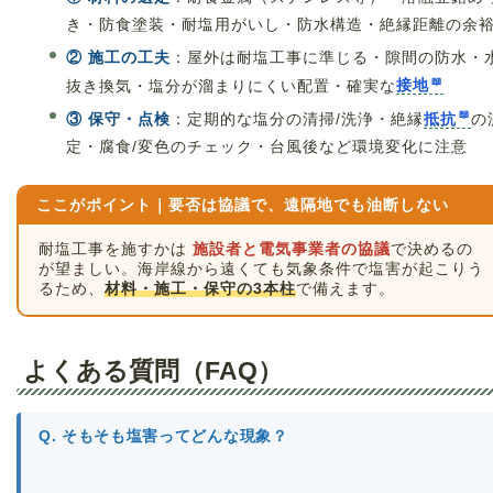
き・防食塗装・耐塩用がいし・防水構造・絶縁距離の余
② 施工の工夫
：屋外は耐塩工事に準じる・隙間の防水・
抜き換気・塩分が溜まりにくい配置・確実な
接地
③ 保守・点検
：定期的な塩分の清掃/洗浄・絶縁
抵抗
の
定・腐食/変色のチェック・台風後など環境変化に注意
ここがポイント｜要否は協議で、遠隔地でも油断しない
耐塩工事を施すかは
施設者と電気事業者の協議
で決めるの
が望ましい。海岸線から遠くても気象条件で塩害が起こりう
るため、
材料・施工・保守の3本柱
で備えます。
よくある質問（FAQ）
Q. そもそも塩害ってどんな現象？