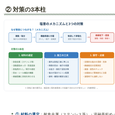
② 対策の3本柱
① 材料の選定
：耐食金属（ステンレス等）・溶融亜鉛め