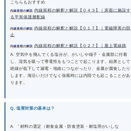
こちらもおすすめ
内線規程の解釈と解説【０４３】｜床面に施設す
内線規程の解説
る平形保護層配線
内線規程の解釈と解説【０１７】｜電磁障害の防
内線規程の解説
止
内線規程の解釈と解説【０２７】｜屋上電線路
内線規程の解説
A. 空気中を飛んでくる塩分が、がいしや端子・金属部に付着
し、湿気を吸って導電性をもつことで起こります。結果として
絶縁が低下して漏電・地絡につながったり、金属が腐食したり
します。海沿いだけでなく強風時には内陸でも起こることがあ
ります。
Q. 塩害対策の基本は？
A. 「材料の選定（耐食金属・防食塗装・耐塩用がいしな