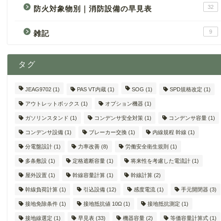
32
防火対象物別｜消防設備の早見表
9
雑記
タグ
JEAG9702
(1)
PAS VT内蔵
(1)
SOG
(1)
SPD規格改定
(1)
アウトレットボックス
(1)
オプション機器
(1)
ガソリンスタンド
(1)
コンデンサ安全対策
(1)
コンデンサ容量
(1)
コンデンサ設備
(1)
ブレーカー交換
(1)
内線規程 幹線
(1)
分電盤設計
(1)
力率改善
(8)
労働安全衛生規則
(1)
多条敷設
(1)
定格遮断容量
(1)
将来性を考慮した電流計
(1)
屋外設置
(1)
幹線容量計算
(1)
幹線計算
(2)
幹線負荷計算
(1)
引込設備
(12)
感度電流
(1)
手元開閉器
(3)
接地免除条件
(1)
接地抵抗値 10Ω
(1)
接地抵抗測定
(1)
接地線選定
(1)
早見表
(33)
機器容量
(2)
等価容量計算式
(1)