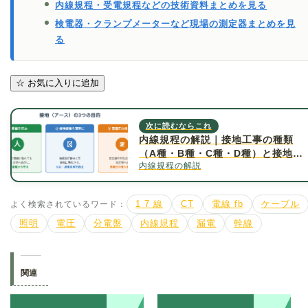
内線規程・受電規程などの技術資料まとめを見る
検電器・クランプメーターなど現場の測定器まとめを見
る
☆
お気に入りに追加
次に読むならこれ
内線規程の解説｜接地工事の種類
（A種・B種・C種・D種）と接地抵
内線規程の解説
抗値について詳しく解説
よく検索されているワード：
1 7 線
CT
電線 fb
ケーブル
照明
電圧
分電盤
内線規程
漏電
幹線
関連