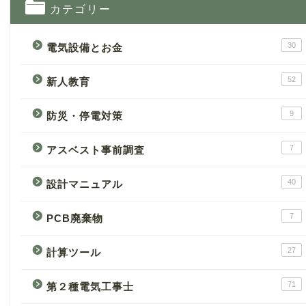
カテゴリー
30
電気設備とお金
52
新人教育
9
防災・停電対策
7
アスベスト事前調査
40
設計マニュアル
7
PCB廃棄物
27
計算ツール
71
第２種電気工事士