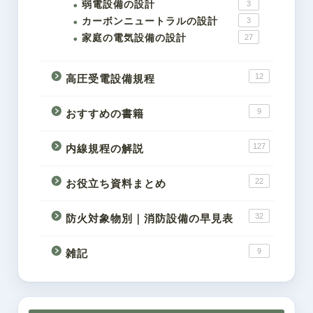
弱電設備の設計
3
カーボンニュートラルの設計
3
家庭の電気設備の設計
27
12
高圧受電設備規程
9
おすすめの書籍
127
内線規程の解説
22
お役立ち資料まとめ
32
防火対象物別｜消防設備の早見表
9
雑記