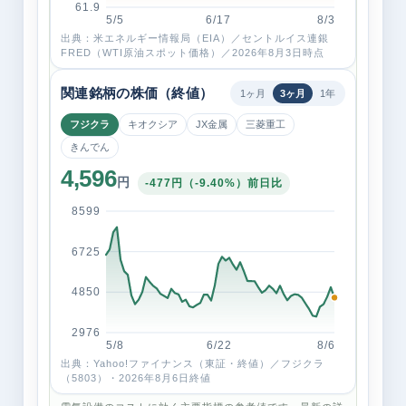
61.9
5/5
6/17
8/3
出典：米エネルギー情報局（EIA）／セントルイス連銀
FRED（WTI原油スポット価格）／2026年8月3日時点
関連銘柄の株価（終値）
1ヶ月
3ヶ月
1年
フジクラ
キオクシア
JX金属
三菱重工
きんでん
4,596
円
-477円（-9.40%）前日比
8599
6725
4850
2976
5/8
6/22
8/6
出典：Yahoo!ファイナンス（東証・終値）／フジクラ
（5803）・2026年8月6日終値