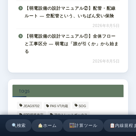
【弱電設備の設計マニュアル②】配管・配線
ルート ― 空配管という、いちばん安い保険
2026年8月5日
【弱電設備の設計マニュアル①】全体フロー
と工事区分 ― 弱電は「誰が引くか」から始ま
る
2026年8月5日
tags
JEAG9702
PAS VT内蔵
SOG
SPD規格改定
アウトレットボックス
オプション機器
ガソリンスタンド
検索
ホーム
計算ツール
内線規程
コンデンサ安全対策
コンデンサ容量