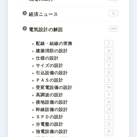
11
経済ニュース
263
電気設計の解説
配線・結線の実務
2
建築消防の設計
11
仕様の設計
13
サイズの設計
5
引込設備の設計
12
ＰＡＳの設計
6
受変電設備の設計
54
高調波の設計
4
接地設備の設計
10
幹線設備の設計
13
ＳＰＤの設計
2
分電盤の設計
12
強電設備の設計
32