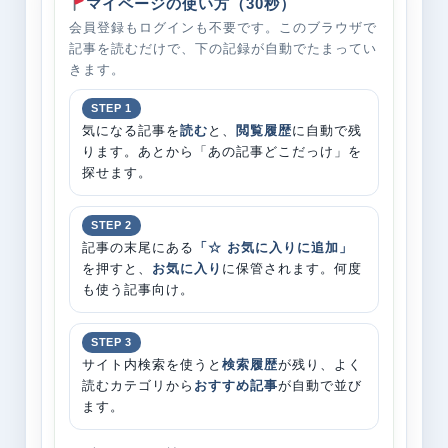
マイページの使い方（30秒）
会員登録もログインも不要です。このブラウザで
記事を読むだけで、下の記録が自動でたまってい
きます。
気になる記事を
読む
と、
閲覧履歴
に自動で残
ります。あとから「あの記事どこだっけ」を
探せます。
記事の末尾にある
「☆ お気に入りに追加」
を押すと、
お気に入り
に保管されます。何度
も使う記事向け。
サイト内検索を使うと
検索履歴
が残り、よく
読むカテゴリから
おすすめ記事
が自動で並び
ます。