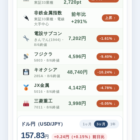
2,720pt
東証33業種
非鉄金属指数
前年比
上昇 ↑
東証33業種・電線
+291%
大手中心
電設サブコン
7,202円
-1.61% ↓
きんでん(1944)・
8/6終値
フジクラ
4,596円
-9.40% ↓
5803・8/6終値
キオクシア
48,740円
-10.24% ↓
285A・8/6終値
JX金属
4,142円
-4.78% ↓
5016・8/6終値
三菱重工
3,998円
-0.05% ↓
7011・8/6終値
ドル円（USD/JPY）
1ヶ月
3ヶ月
1年
157.83
円
+0.24円（+0.15%）前日比