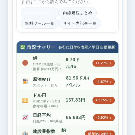
まずはここから読んでみてください。
はじめての方へ
内線規程まとめ
無料ツール一覧
サイト内記事一覧
市況サマリー
銅
6.70ド
+1.27% ↑
COMEX先物・円
ル/lb
換算 約233万円/t
81.96ドル/
原油WTI
-4.87% ↓
バレル
スポット・EIA
ドル円
157.83円
+0.15% ↑
USD/JPY・ECB
参考相場（8/6）
日経平均
65,683円
-0.93% ↓
日経225・8/6終値
約
建設業指数
前年比+34% ↑