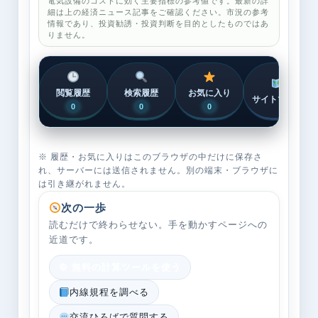
電気設備のコストに効く主要指標の参考値です。最新の詳
細は上の経済ニュース記事をご確認ください。市況の参考
情報であり、投資勧誘・投資判断を目的としたものではあ
りません。
閲覧履歴
検索履歴
お気に入り
サイトマップ
0
0
0
※ 履歴・お気に入りはこのブラウザの中だけに保存さ
れ、サーバーには送信されません。別の端末・ブラウザに
は引き継がれません。
次の一歩
読むだけで終わらせない。手を動かすページへの
近道です。
⚙ 無料の計算ツールを使う
内線規程を調べる
交流ひろばで質問する